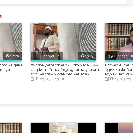
ан
12:29
4 284 гледания
15:49
3 904 гледани
ото на деня
Хутбе: Десетте дни от месец Зул
Последните 10
амадан
Хидже, най-превъзходните дни от
Удължи живота
годината - Мухаммед Рамадан
Мухаммед Рам
Преди 3 години
Преди 3 го