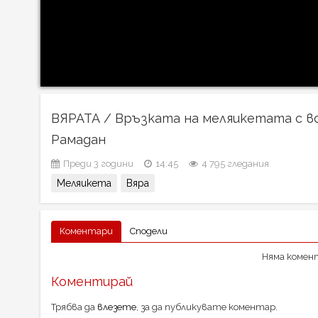
ВЯРАТА / Връзката на меляикетата с вс
Рамадан
Преди 3 години
14:45
4 795 гледания
Меляикета
Вяра
Коментари
Сподели
Няма комент
Коментирай
Трябва да
влезете
, за да публикувате коментар.