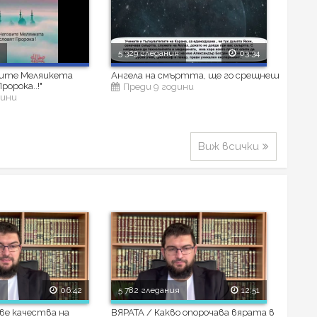
я
5 329 гледания
03:34
овите Меляикета
Ангела на смъртта, ще го срещнеш
ророка..!"
Преди 9 години
дини
Виж всички
я
06:42
5 782 гледания
12:51
ве качества на
ВЯРАТА / Какво опорочава вярата в