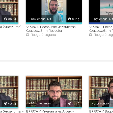
09:04
4 607 гледания
08:13
4 951 гледани
 (Ангелите) -
"Аллах и Неговите меляикета
"Аллах и нег
благославят Пророка!"
благословят П
Преди 6 години
Преди 6 го
09:04
5 883 гледания
13:26
5 799 гледани
 (Ангелите) -
ВЯРАТА / Имената на Аллах -
ВЯРАТА / Видо