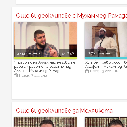
Още видеоклипове с Мухаммед Рамад
3 543 гледания
37:56
2 702 гледания
“Правото на Аллах над неговите
Хутбе: Превъзходств
раби и правото на рабите над
Арафат - Мухаммед Р
Аллах” - Мухаммед Рамадан
Преди 3 години
Преди 3 години
Още видеоклипове за Меляикета