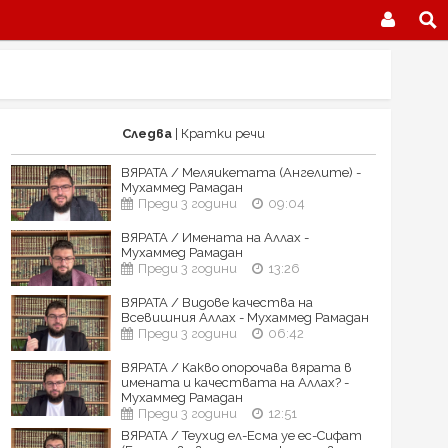
Следва
| Кратки речи
ВЯРАТА / Меляикетата (Ангелите) -
Мухаммед Рамадан
Преди 3 години
09:04
ВЯРАТА / Имената на Аллах -
Мухаммед Рамадан
Преди 3 години
13:26
ВЯРАТА / Видове качества на
Всевишния Аллах - Мухаммед Рамадан
Преди 3 години
06:42
ВЯРАТА / Какво опорочава вярата в
имената и качествата на Аллах? -
Мухаммед Рамадан
Преди 3 години
12:51
ВЯРАТА / Теухид ел-Есма уе ес-Сифат