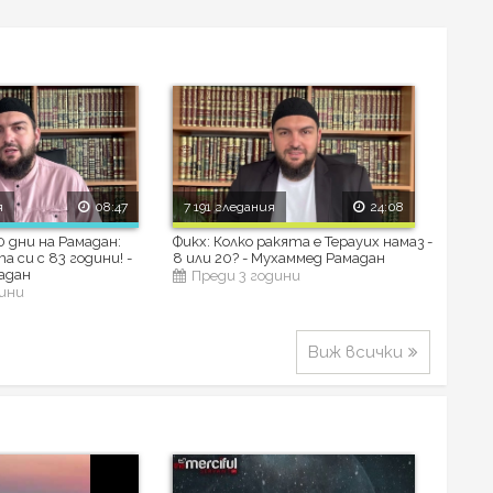
я
08:47
7 191 гледания
24:08
 дни на Рамадан:
Фикх: Колко ракята е Терауих намаз -
 си с 83 години! -
8 или 20? - Мухаммед Рамадан
адан
Преди 3 години
дини
Виж всички