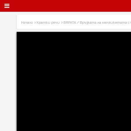
Начало
Кратки речи
ВЯРАТА / Връзката на меляикетата с 