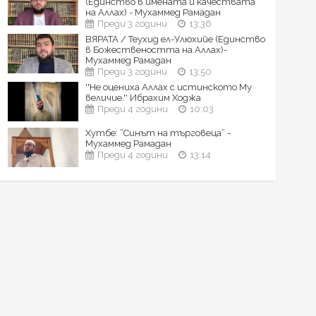
(Единство в имената и качествата
на Аллах) - Мухаммед Рамадан
Преди 3 години
13:36
ВЯРАТА / Теухид ел-Улюхийе (Единство
в Божествеността на Аллах)-
Мухаммед Рамадан
Преди 3 години
13:50
''Не оцениха Аллах с истинското Му
величие.'' Ибрахим Ходжа
Преди 4 години
10:03
Хутбе: “Синът на търговеца” -
Мухаммед Рамадан
Преди 4 години
13:14