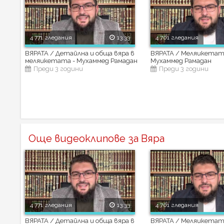
4 771 гледания
13:33
4 701 гледания
ВЯРАТА / Детайлна и обща вяра в
ВЯРАТА / Меляикетата
меляикетата - Мухаммед Рамадан
Мухаммед Рамадан
Преди 3 години
Преди 3 години
Още видеоклипове за Вяра
4 771 гледания
13:33
4 701 гледания
ВЯРАТА / Детайлна и обща вяра в
ВЯРАТА / Меляикетата