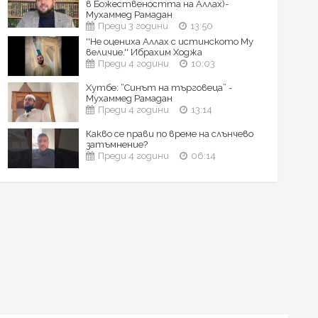
в Божествеността на Аллах)-
Мухаммед Рамадан
Преди 3 години
13:50
''Не оцениха Аллах с истинското Му
величие.'' Ибрахим Ходжа
Преди 4 години
10:03
Хутбе: “Синът на търговеца” -
Мухаммед Рамадан
Преди 4 години
13:14
Какво се прави по време на слънчево
затъмнение?
Преди 4 години
06:14