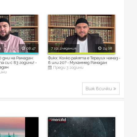
я
08:47
7 191 гледания
24:08
 дни на Рамадан:
Фикх: Колко ракята е Терауих намаз -
 си с 83 години! -
8 или 20? - Мухаммед Рамадан
адан
Преди 3 години
дини
Виж всички