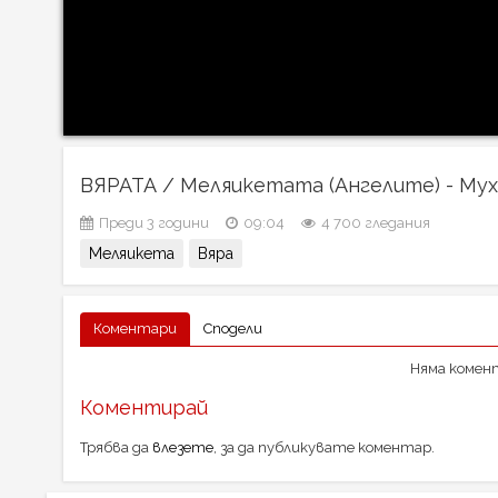
ВЯРАТА / Меляикетата (Ангелите) - Му
Преди 3 години
09:04
4 700 гледания
Меляикета
Вяра
Коментари
Сподели
Няма комент
Коментирай
Трябва да
влезете
, за да публикувате коментар.