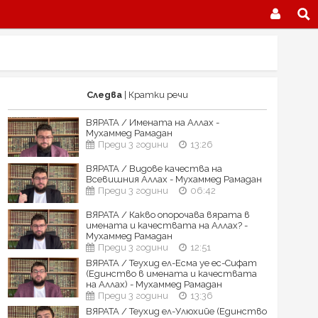
Следва
| Кратки речи
ВЯРАТА / Имената на Аллах -
Мухаммед Рамадан
Преди 3 години
13:26
ВЯРАТА / Видове качества на
Всевишния Аллах - Мухаммед Рамадан
Преди 3 години
06:42
ВЯРАТА / Какво опорочава вярата в
имената и качествата на Аллах? -
Мухаммед Рамадан
Преди 3 години
12:51
ВЯРАТА / Теухид ел-Есма уе ес-Сифат
(Единство в имената и качествата
на Аллах) - Мухаммед Рамадан
Преди 3 години
13:36
ВЯРАТА / Теухид ел-Улюхийе (Единство