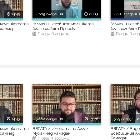
14:45
4 605 гледания
08:13
4 948 гледани
а меляикетата
"Аллах и Неговите меляикета
"Аллах и нег
ухаммед
благославят Пророка!"
благословят П
Преди 6 години
Преди 6 го
14:45
5 882 гледания
13:26
5 797 гледани
а меляикетата
ВЯРАТА / Имената на Аллах -
ВЯРАТА / Видо
ухаммед
Мухаммед Рамадан
Всевишния Ал
Рамадан
Преди 3 години