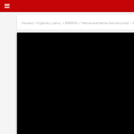
Начало
Кратки речи
ВЯРАТА / Меляикетата (Ангелите) – 