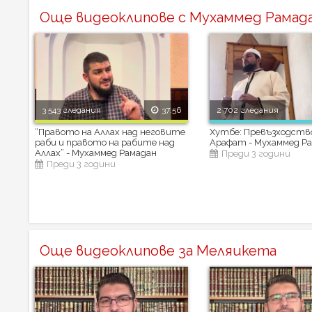
Още видеоклипове с Мухаммед Рамад
3 543 гледания
37:56
2 702 гледания
“Правото на Аллах над неговите
Хутбе: Превъзходств
раби и правото на рабите над
Арафат - Мухаммед Р
Аллах” - Мухаммед Рамадан
Преди 3 години
Преди 3 години
Още видеоклипове за Меляикета