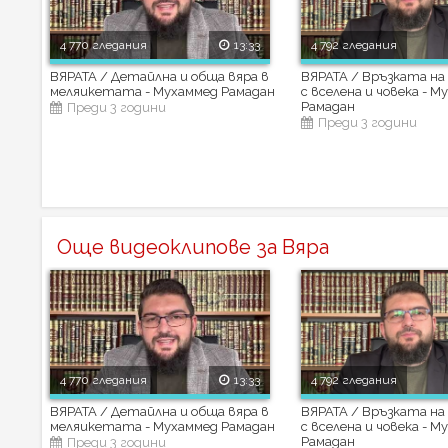
4 770 гледания
13:33
4 792 гледания
ВЯРАТА / Детайлна и обща вяра в
ВЯРАТА / Връзката н
меляикетата - Мухаммед Рамадан
с вселена и човека - М
Рамадан
Преди 3 години
Преди 3 години
Още видеоклипове за Вяра
4 770 гледания
13:33
4 792 гледания
ВЯРАТА / Детайлна и обща вяра в
ВЯРАТА / Връзката н
меляикетата - Мухаммед Рамадан
с вселена и човека - М
Рамадан
Преди 3 години