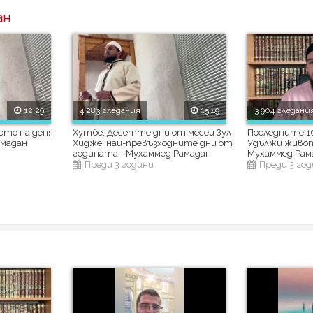
ан
12:29
4 283 гледания
15:49
3 904 гледани
ото на деня
Хутбе: Десетте дни от месец Зул
Последните 10
амадан
Хидже, най-превъзходните дни от
Удължи живота
годината - Мухаммед Рамадан
Мухаммед Рам
Преди 3 години
Преди 3 го