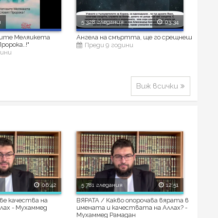
я
5 328 гледания
03:34
овите Меляикета
Ангела на смъртта, ще го срещнеш
ророка..!"
Преди 9 години
дини
Виж всички
я
06:42
5 781 гледания
12:51
ве качества на
ВЯРАТА / Какво опорочава вярата в
лах - Мухаммед
имената и качествата на Аллах? -
Мухаммед Рамадан