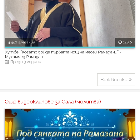
4 440 гледания
14:50
Хутбе: “Когато дойде първата нощ на месец Рамадан…” -
Мухаммед Рамадан
Преди 3 години
Виж всички
Още видеоклипове за Сала (молитва)