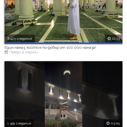
6 423 гледания
01:13
Един намаз, който е по-добър от 100 000 намаза!
Преди 4 години
1 359 гледания
03:05