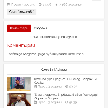
Преди 3 години
24:08
7 186 гледания
Сала (молитва)
Коментари
Сподели
Няма коментари за показване.
Коментирай
Трябва да
влезете
, за да публикувате коментар.
Следва
| Лекции
Тефсир Сура Градът, Ел Белед - Ибрахим
Ходжа
Преди 3 години
59:03
"Бяха младежи, вярващи в своя Господар!" -
Ибрахим Ходжа
Преди 3 години
52:39