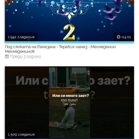
1 942 гледания
04:01
Под сянката на Рамазана - Теравих намаз - Мехмедемин
Мехмедеминов
Преди 3 години
1 509 гледания