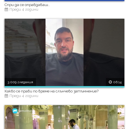
Спри да се оправдаваш..
Преди 4 години
3 009 гледания
06:14
Какво се прави по време на слънчево затъмнение?
Преди 4 години