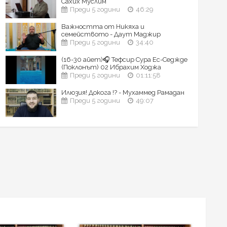
Сахих Муслим
Преди 5 години
46:29
Важността от Никяха и
семейството - Даут Маджир
Преди 5 години
34:40
(16-30 айет)🎧 Тефсир Сура Ес-Седжде
(Поклонът) 02 Ибрахим Ходжа
Преди 5 години
01:11:58
Илюзия! Докога !? - Мухаммед Рамадан
Преди 5 години
49:07