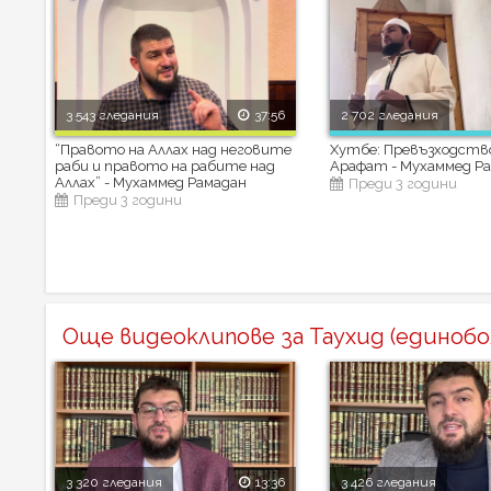
3 543 гледания
37:56
2 702 гледания
“Правото на Аллах над неговите
Хутбе: Превъзходств
раби и правото на рабите над
Арафат - Мухаммед Р
Аллах” - Мухаммед Рамадан
Преди 3 години
Преди 3 години
Още видеоклипове за Таухид (единобо
3 320 гледания
13:36
3 426 гледания