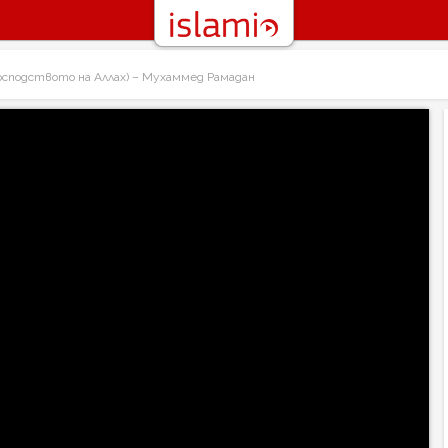
осподството на Аллах) – Мухаммед Рамадан