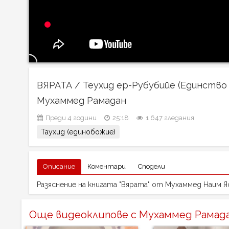
ВЯРАТА / Теухид ер-Рубубийе (Единство 
Мухаммед Рамадан
Преди 4 години
25:18
1 647 гледания
Таухид (единобожие)
Описание
Коментари
Сподели
Разяснение на книгата "Вярата" от Мухаммед Наим Я
Още видеоклипове с Мухаммед Рамад