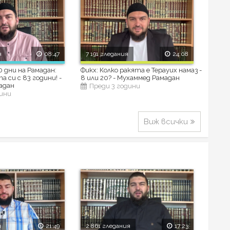
я
08:47
7 191 гледания
24:08
 дни на Рамадан:
Фикх: Колко ракята е Терауих намаз -
 си с 83 години! -
8 или 20? - Мухаммед Рамадан
адан
Преди 3 години
дини
Виж всички
я
21:49
2 861 гледания
17:23