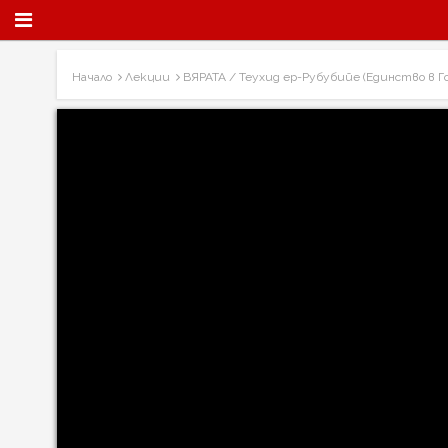
Начало
Лекции
ВЯРАТА / Теухид ер-Рубубийе (Единство в Г