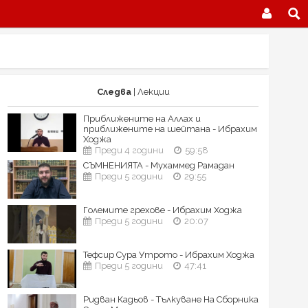
Следва
| Лекции
Приближените на Аллах и
приближените на шейтана - Ибрахим
Ходжа
Преди 4 години
59:58
СЪМНЕНИЯТА - Мухаммед Рамадан
Преди 5 години
29:55
Големите грехове - Ибрахим Ходжа
Преди 5 години
20:07
Тефсир Сура Утрото - Ибрахим Ходжа
Преди 5 години
47:41
Ридван Кадьов - Тълкуване На Сборника