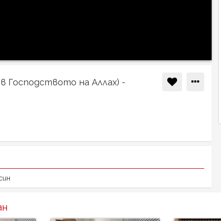
в Господството на Аллах) -
син
ан