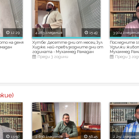
12:29
4 283 гледания
15:49
3 904 гледани
ото на деня
Хутбе: Десетте дни от месец Зул
Последните 10
амадан
Хидже, най-превъзходните дни от
Удължи живота
годината - Мухаммед Рамадан
Мухаммед Рам
Преди 3 години
Преди 3 го
жие)
13:50
2 636 гледания
56:45
2 251 гледани