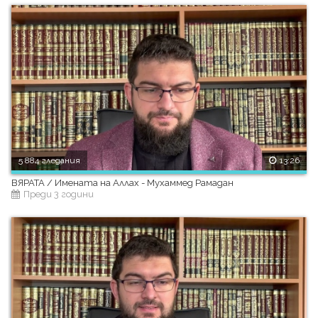
5 884 гледания
13:26
ВЯРАТА / Имената на Аллах - Мухаммед Рамадан
Преди 3 години