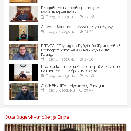
Плодовете на праведните дела -
Мухаммед Рамадан
Преди 4 години
47:08
Споменаването на Аллах - Муса Дурлу
Преди 4 години
52:35
ВЯРАТА / Теухид ер-Рубубийе (Единство в
Господството на Аллах) - Мухаммед
Рамадан
Преди 4 години
25:18
Приближените на Аллах и приближените
на шейтана - Ибрахим Ходжа
Преди 4 години
59:58
СЪМНЕНИЯТА - Мухаммед Рамадан
Преди 5 години
29:55
Още видеоклипове за Вяра