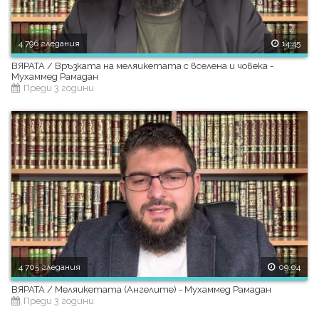
4 796 гледания
14:45
ВЯРАТА / Връзката на меляикетата с вселена и човека -
Мухаммед Рамадан
Преди 3 години
4 705 гледания
09:04
ВЯРАТА / Меляикетата (Ангелите) - Мухаммед Рамадан
Преди 3 години