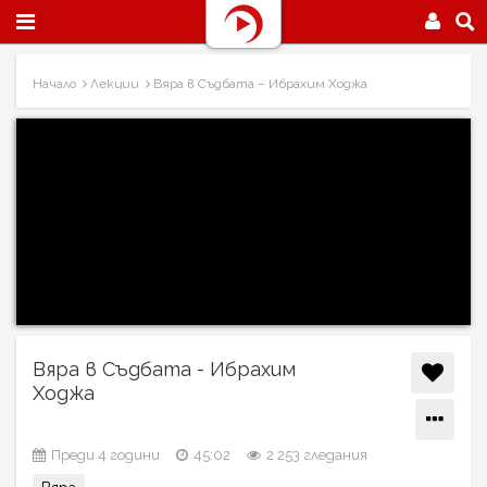
Начало
Лекции
Вяра в Съдбата – Ибрахим Ходжа
Вяра в Съдбата - Ибрахим
Ходжа
Преди 4 години
45:02
2 253 гледания