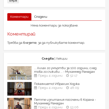
Вяра
Коментари
Сподели
Няма коментари за показване.
Коментирай
Трябва да
влезете
, за да публикувате коментар.
Следва
| Лекции
... Аллах го умъртви за 100 години, след
това го съживи ... - Мухаммед Рамадан
Преди 4 години
52:17
Покаянието! Ибрахим Ходжа
Преди 4 години
48:09
Петте изпитания посочени в Корана -
Мухаммед Рамадан
Преди 4 години
53:06