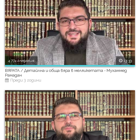
4 774 гледания
13:33
ВЯРАТА / Детайлна и обща вяра в меляикетата - Мухаммед
Рамадан
Преди 3 години