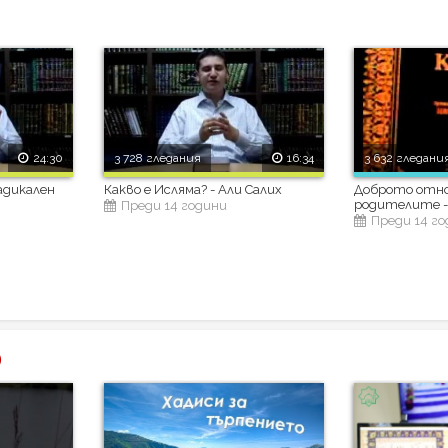
24:30
3 728 гледания
16:34
3 632 гледани
адикален
Какво е Исляма? - Али Салих
Доброто отн
родителите -
Преди 14 години
Преди 14 г
)