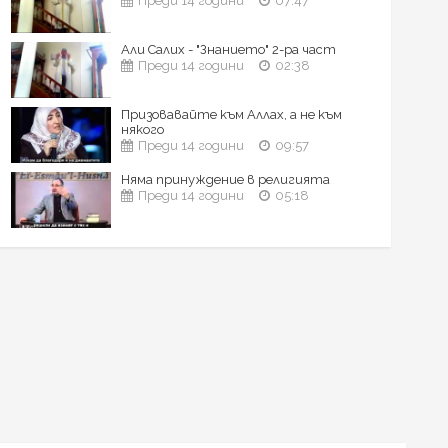
Преди 14 години
07:47
Али Салих - "Знанието" 2-ра част
Преди 14 години
02:38
Призовавайте към Аллах, а не към
някого
Преди 14 години
09:57
Няма принуждение в религията
Преди 14 години
05:18