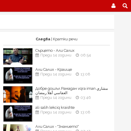
Следва
| Кратки речи
Сърцето - Али Салих
Преди 14 години
06:54
Али Салих - Краище
Преди 14 години
13:08
Добре дошъл Рамадан vqra iman مشاري
العفاسي أهلا رمضان
Преди 14 години
03:46
ali salih lekciq kraishte
Преди 14 години
13:08
Али Салих - "Знанието"