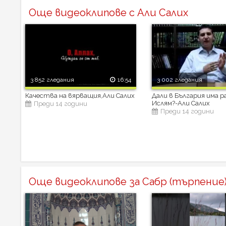
Още видеоклипове с Али Салих
3 852 гледания
16:54
3 002 гледания
Качества на вярващия,Али Салих
Дали в България има р
Ислям?-Али Салих
Преди 14 години
Преди 14 години
Още видеоклипове за Сабр (търпение