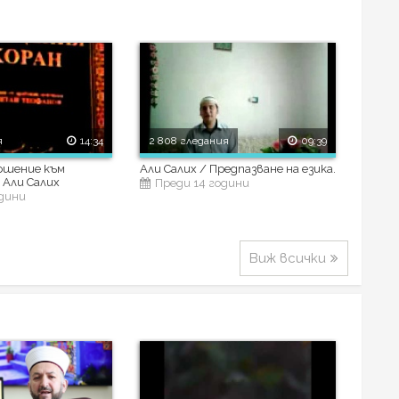
я
14:34
2 808 гледания
09:39
ошение към
Али Салих / Предпазване на езика.
 Али Салих
Преди 14 години
одини
Виж всички