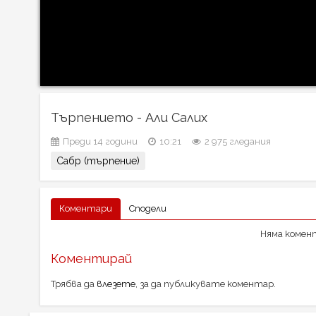
Търпението - Али Салих
Преди 14 години
10:21
2 975 гледания
Сабр (търпение)
Коментари
Сподели
Няма комент
Коментирай
Трябва да
влезете
, за да публикувате коментар.