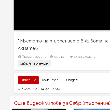
" Мястото на търпението в живота на 
Ахматев
Преди 4 години
01:01:15
1 924 гледания
Сабр (търпение)
Описание
Коментари
Сподели
с. Вълкосел - 14.02.2020г.
Още видеоклипове за Сабр (търпение