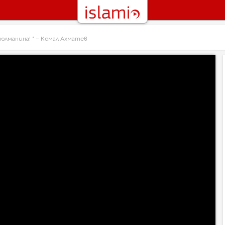
юлманина! " – Кемал Ахматев