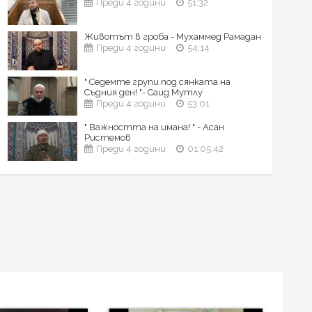
Преди 4 години
51:32
Животът в гроба - Мухаммед Рамадан
Преди 4 години
54:14
" Седемте групи под сянката на
Съдния ден! "- Саид Мутлу
Преди 4 години
53:01
" Важността на имана! " - Асан
Ристемов
Преди 4 години
01:05:42