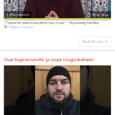
5 689 гледания
01:08:44
" Търсете препитанието при Аллах " - Мухаммед Камбер
Преди 7 години
Виж всички
Още видеоклипове за Ширк (съдружаване)