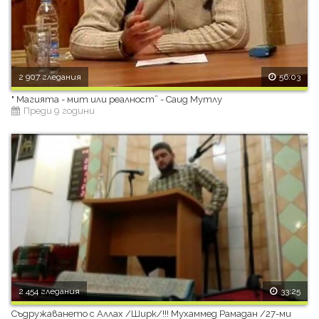
2 907 гледания
56:03
" Магията - мит или реалност” - Саид Мутлу
Преди 9 години
2 454 гледания
33:25
Съдружаването с Аллах /Ширк/!!! Мухаммед Рамадан /27-ми