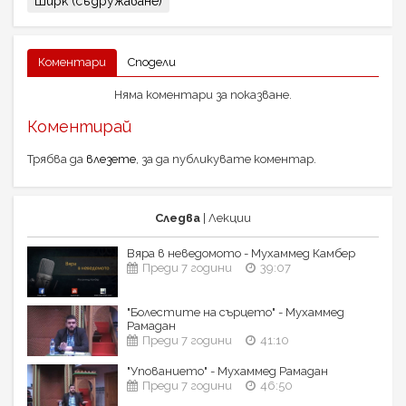
Ширк (съдружаване)
Коментари
Сподели
Няма коментари за показване.
Коментирай
Трябва да
влезете
, за да публикувате коментар.
Следва
| Лекции
Вяра в неведомото - Мухаммед Камбер
Преди 7 години
39:07
"Болестите на сърцето" - Мухаммед
Рамадан
Преди 7 години
41:10
"Упованието" - Мухаммед Рамадан
Преди 7 години
46:50