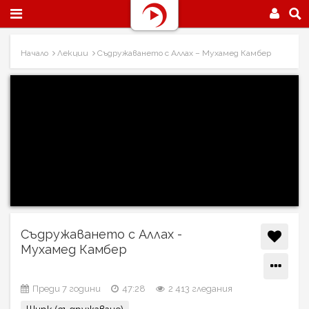
Начало
Лекции
Съдружаването с Аллах – Мухамед Камбер
Съдружаването с Аллах -
Мухамед Камбер
Преди 7 години
47:28
2 413 гледания