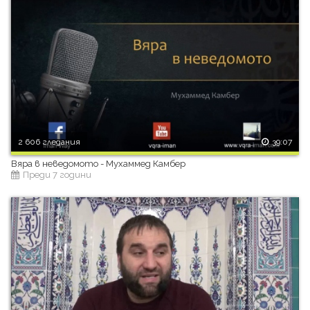
2 606 гледания
39:07
Вяра в неведомото - Мухаммед Камбер
Преди 7 години