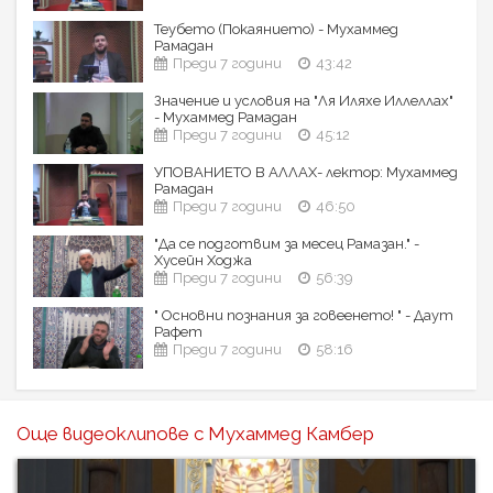
Теубето (Покаянието) - Мухаммед
Рамадан
Преди 7 години
43:42
Значение и условия на "Ля Иляхе Иллеллах"
- Мухаммед Рамадан
Преди 7 години
45:12
УПОВАНИЕТО В АЛЛАХ- лектор: Мухаммед
Рамадан
Преди 7 години
46:50
"Да се подготвим за месец Рамазан." -
Хусейн Ходжа
Преди 7 години
56:39
" Основни познания за говеенето! " - Даут
Рафет
Преди 7 години
58:16
Още видеоклипове с Мухаммед Камбер