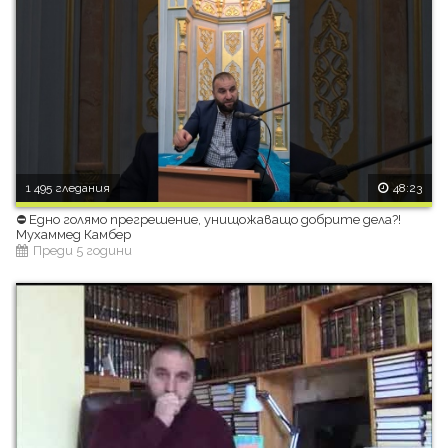
1 495 гледания
48:23
⛔ Едно голямо прегрешение, унищожаващо добрите дела?!
Мухаммед Камбер
Преди 5 години