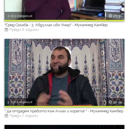
2 213 гледания
26:39
"Сред Сахаба - 3: Абдуллах ибн Умар" - Мухаммед Камбер
Преди 6 години
5 756 гледания
50:44
" Да отдадем правото към Аллах и хората! " - Мухаммед Камбер
Преди 7 години