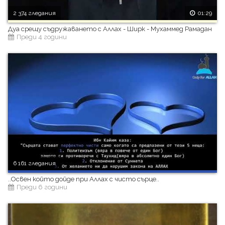
2 374 гледания
01:29
Дуа срещу съдружаването с Аллах - Ширк - Мухаммед Рамадан
Преди 4 години
6 161 гледания
..Освен който дойде при Аллах с чисто сърце..
Преди 6 години