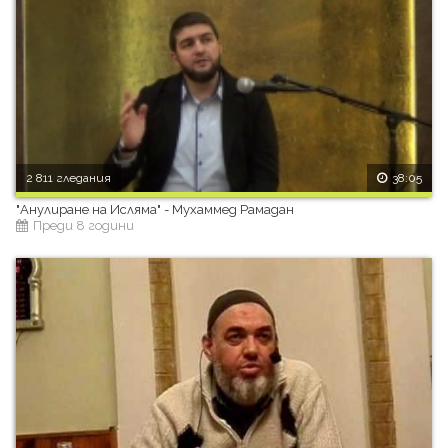
2 811 гледания
38:05
"Анулиране на Исляма" - Мухаммед Рамадан
Преди 8 години