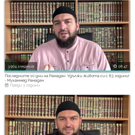
3 904 гледания
08:47
Последните 10 дни на Рамадан: Удължи живота си с 83 години!
- Мухаммед Рамадан
Преди 3 години