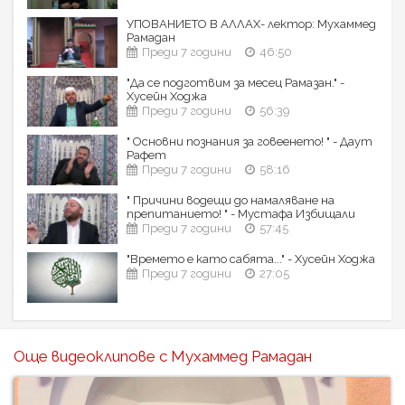
УПОВАНИЕТО В АЛЛАХ- лектор: Мухаммед
Рамадан
Преди 7 години
46:50
"Да се подготвим за месец Рамазан." -
Хусейн Ходжа
Преди 7 години
56:39
" Основни познания за говеенето! " - Даут
Рафет
Преди 7 години
58:16
" Причини водещи до намаляване на
препитанието! " - Мустафа Избищали
Преди 7 години
57:45
"Времето е като сабята..." - Хусейн Ходжа
Преди 7 години
27:05
Още видеоклипове с Мухаммед Рамадан