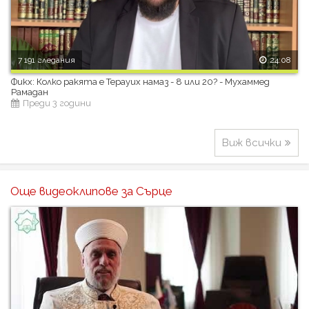
7 191 гледания
24:08
Фикх: Колко ракята е Терауих намаз - 8 или 20? - Мухаммед
Рамадан
Преди 3 години
Виж всички
Още видеоклипове за Сърце