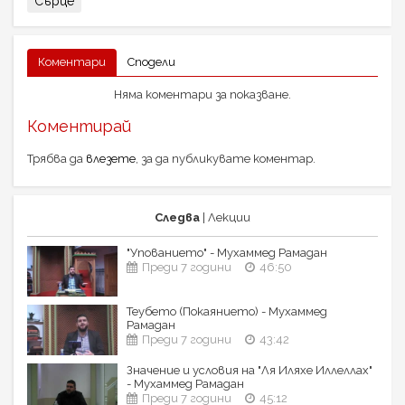
Сърце
Коментари
Сподели
Няма коментари за показване.
Коментирай
Трябва да
влезете
, за да публикувате коментар.
Следва
| Лекции
"Упованието" - Мухаммед Рамадан
Преди 7 години
46:50
Теубето (Покаянието) - Мухаммед
Рамадан
Преди 7 години
43:42
Значение и условия на "Ля Иляхе Иллеллах"
- Мухаммед Рамадан
Преди 7 години
45:12