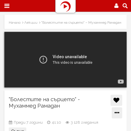
Начало
Лекции
"Болестите на сърцето" – Мухаммед Рамадан
"Болестите на сърцето" -
Мухаммед Рамадан
Преди 7 години
41:10
3 128 гледания