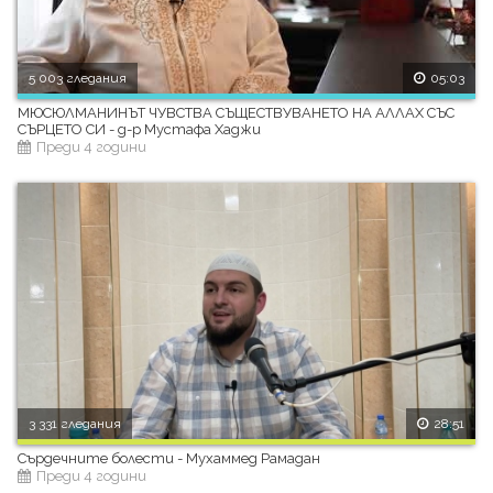
5 003 гледания
05:03
МЮСЮЛМАНИНЪТ ЧУВСТВА СЪЩЕСТВУВАНЕТО НА АЛЛАХ СЪС
СЪРЦЕТО СИ - д-р Мустафа Хаджи
Преди 4 години
3 331 гледания
28:51
Сърдечните болести - Мухаммед Рамадан
Преди 4 години