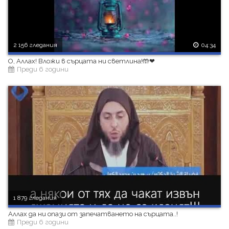
2 156 гледания
04:34
О, Аллах! Вложи в сърцата ни светлина!🤲❤
Преди 6 години
1 879 гледания
Аллах да ни опази от запечатването на сърцата..!
Преди 6 години