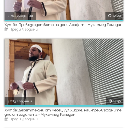
2 702 гледания
12:29
Хутбе: Превъзходството на деня Арафат - Мухаммед Рамадан
Преди 3 години
4 283 гледания
15:49
Хутбе: Десетте дни от месец Зул Хидже, най-превъзходните
дни от годината - Мухаммед Рамадан
Преди 3 години