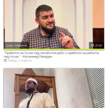
3 543 гледания
37:56
“Правото на Аллах над неговите раби и правото на рабите
над Аллах” - Мухаммед Рамадан
Преди 3 години