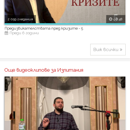
2 059 гледания
08:48
Предизвикателствата пред кризите - 5
Преди 6 години
Виж всички
Още видеоклипове за Изпитания