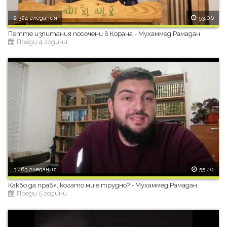
2 324 гледания
53:06
Петте изпитания посочени в Корана - Мухаммед Рамадан
Преди 4 години
3 463 гледания
55:40
Какво да правя, когато ми е трудно? - Мухаммед Рамадан
Преди 5 години