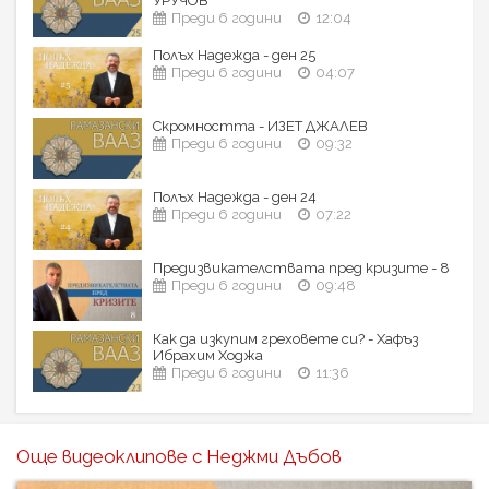
УРУЧОВ
Преди 6 години
12:04
Полъх Надежда - ден 25
Преди 6 години
04:07
Скромността - ИЗЕТ ДЖАЛЕВ
Преди 6 години
09:32
Полъх Надежда - ден 24
Преди 6 години
07:22
Предизвикателствата пред кризите - 8
Преди 6 години
09:48
Как да изкупим греховете си? - Хафъз
Ибрахим Ходжа
Преди 6 години
11:36
Още видеоклипове с Неджми Дъбов