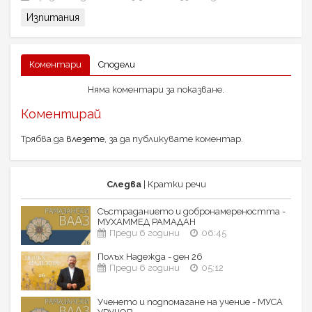
Изпитания
Коментари
Сподели
Няма коментари за показване.
Коментирай
Трябва да
влезете
, за да публикувате коментар.
Следва
| Кратки речи
Състраданието и добронамереността -
МУХАММЕД РАМАДАН
Преди 6 години
06:45
Полъх Надежда - ден 26
Преди 6 години
05:12
Ученето и подпомагане на учение - МУСА