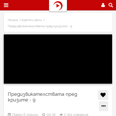
Начало
Кратки речи
Предизвикателствата пред кризите – 9
Предизвикателствата пред
кризите - 9
Преди 6 години
09:36
2 391 гледания