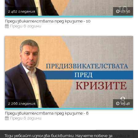
2 462 гледания
07:36
Предизвикателствата пред кризите - 10
Преди 6 години
2 266 гледания
09:48
Предизвикателствата пред кризите - 8
Преди 6 години
Виж всички
Този уебсайт използва бисквитки.
Научете повече за