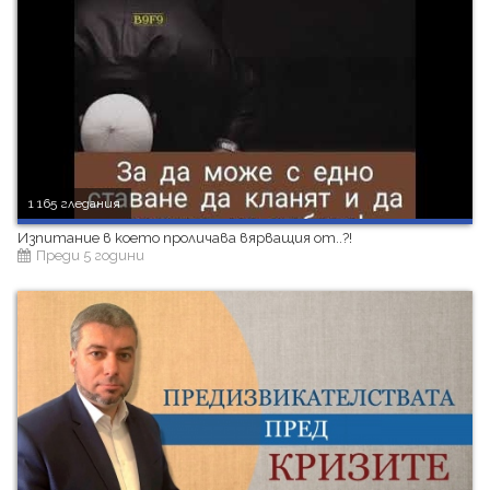
1 165 гледания
Изпитание в което проличава вярващия от..?!
Преди 5 години