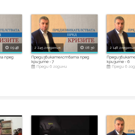
09:48
2 245 гледания
08:30
2 148 гледани
а пред
Предизвикателствата пред
Предизвикат
кризите - 7
кризите - 6
Преди 6 години
Преди 6 го