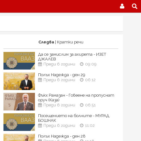
Следва
| Кратки речи
Да се замислим за ахирета - ИЗЕТ
ДЖАЛЕВ
Преди 6 години
09:09
Полъх Надежда - ден 29
Преди 6 години
06:12
Фъкх Рамазан - Говеене на пропуснат
оруч (Каза)
Преди 6 години
06:51
Посещението на болните - МУРАД
БОШНАК
Преди 6 години
11:02
Полъх Надежда - ден 28