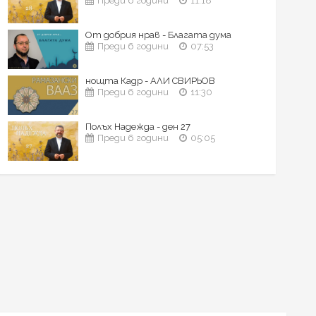
Преди 6 години
11:18
От добрия нрав - Благата дума
Преди 6 години
07:53
нощта Кадр - АЛИ СВИРЬОВ
Преди 6 години
11:30
Полъх Надежда - ден 27
Преди 6 години
05:05