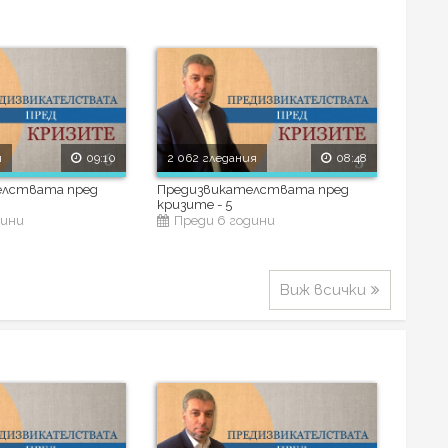
я
09:10
2 062 гледания
08:48
елствата пред
Предизвикателствата пред
кризите - 5
дини
Преди 6 години
Виж всички