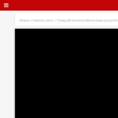
Начало
Кратки речи
Предизвикателствата пред кризите 