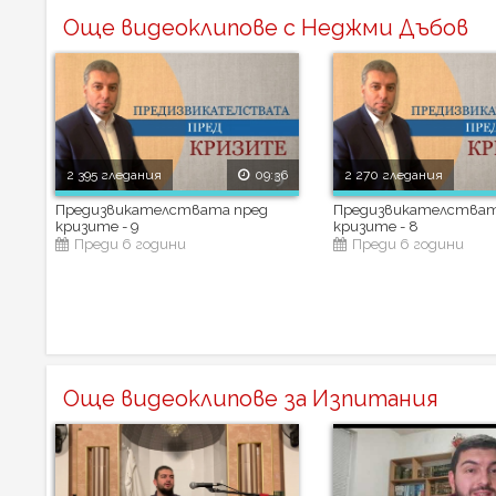
Още видеоклипове с Неджми Дъбов
2 395 гледания
09:36
2 270 гледания
Предизвикателствата пред
Предизвикателстват
кризите - 9
кризите - 8
Преди 6 години
Преди 6 години
Още видеоклипове за Изпитания