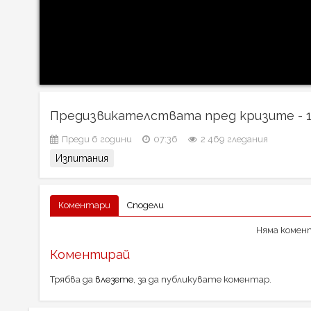
Предизвикателствата пред кризите - 
Преди 6 години
07:36
2 469 гледания
Изпитания
Коментари
Сподели
Няма комент
Коментирай
Трябва да
влезете
, за да публикувате коментар.