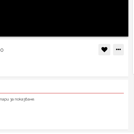
10
ари за показване.