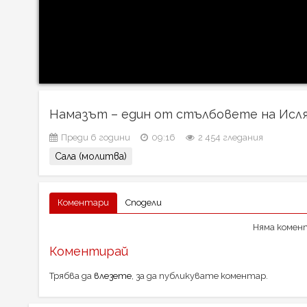
Намазът – един от стълбовете на Исл
Преди 6 години
09:16
2 454 гледания
Сала (молитва)
Коментари
Сподели
Няма комент
Коментирай
Трябва да
влезете
, за да публикувате коментар.