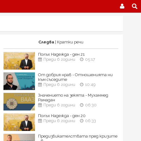
Следва
| Кратки речи
Полъх Надежда - ден 21
Преди 6 години
05:17
От добрия нрав - Отношенията ни
към съседите
Преди 6 години
10:49
Значението на зекята - Мухаммед
Рамадан
Преди 6 години
06:30
Полъх Надежда - ден 20
Преди 6 години
06:33
Предизвикателствата пред кризите
- 6