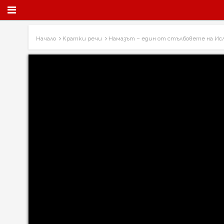
Начало
Кратки речи
Намазът – един от стълбовете на Ис