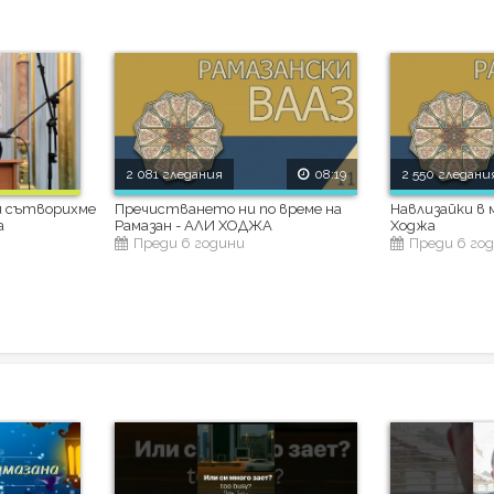
2 081 гледания
08:19
2 550 гледани
и сътворихме
Пречистването ни по време на
Навлизайки в 
а
Рамазан - АЛИ ХОДЖА
Ходжа
Преди 6 години
Преди 6 го