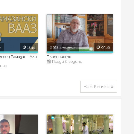
я
11:44
2 921 гледания
09:39
месец Рамазан - Али
Търпението
Преди 6 години
дини
Виж всички