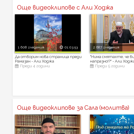
Още видеоклипове с Али Ходжа
1 608 гледания
01:03:53
2 687 гледания
Да отворим нова страница преди
"Нима смятахте, че в
Рамазан - Али Ходжа
напразно!?" - Али Ходж
Преди 4 години
Преди 5 години
Още видеоклипове за Сала (молитва)