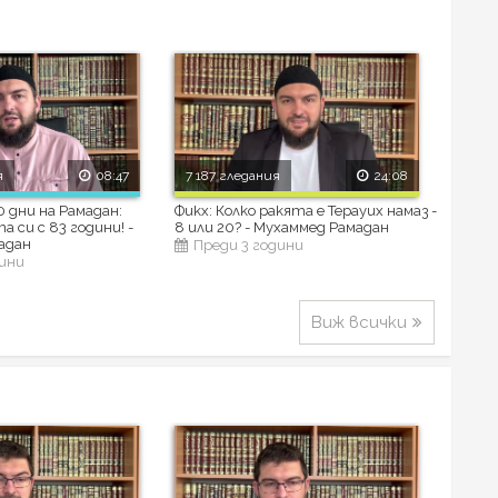
я
08:47
7 187 гледания
24:08
 дни на Рамадан:
Фикх: Колко ракята е Терауих намаз -
 си с 83 години! -
8 или 20? - Мухаммед Рамадан
адан
Преди 3 години
дини
Виж всички