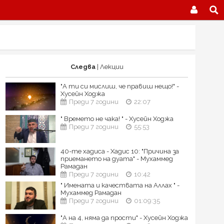
Следва
| Лекции
"А ти си мислиш, че правиш нещо!" -
Хусейн Ходжа
Преди 7 години
22:07
" Времето не чака! " - Хусейн Ходжа
Преди 7 години
55:53
40-те хадиса - Хадис 10: "Причина за
приемането на дуата" - Мухаммед
Рамадан
Преди 7 години
10:42
" Имената и качествата на Аллах " -
Мухаммед Рамадан
Преди 7 години
01:09:35
"А на 4, няма да прости" - Хусейн Ходжа