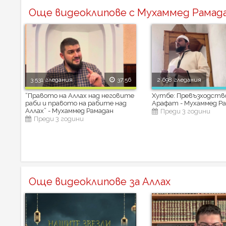
Още видеоклипове с Мухаммед Рамад
3 531 гледания
37:56
2 698 гледания
“Правото на Аллах над неговите
Хутбе: Превъзходств
раби и правото на рабите над
Арафат - Мухаммед Р
Аллах” - Мухаммед Рамадан
Преди 3 години
Преди 3 години
Още видеоклипове за Аллах