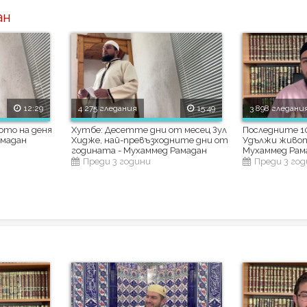
ан
12:29
4 275 гледания
15:49
3 898 гледани
ото на деня
Хутбе: Десетте дни от месец Зул
Последните 10
амадан
Хидже, най-превъзходните дни от
Удължи живота
годината - Мухаммед Рамадан
Мухаммед Рам
Преди 3 години
Преди 3 го