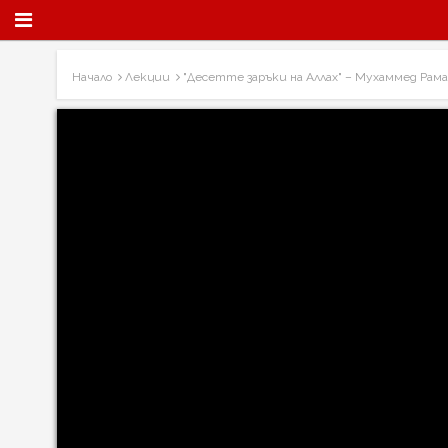
Начало
Лекции
"Десетте заръки на Аллах" – Мухаммед Рам