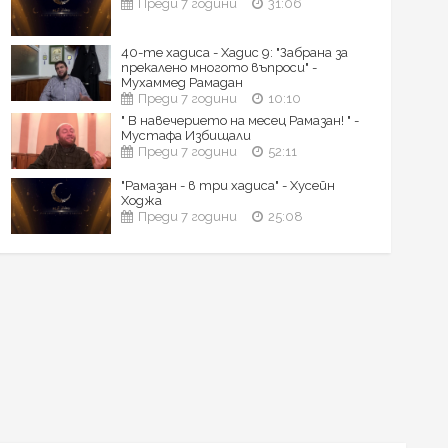
Преди 7 години
31:06
40-те хадиса - Хадис 9: "Забрана за
прекалено многото въпроси" -
Мухаммед Рамадан
Преди 7 години
10:10
" В навечерието на месец Рамазан! " -
Мустафа Избищали
Преди 7 години
52:11
"Рамазан - в три хадиса" - Хусейн
Ходжа
Преди 7 години
25:08