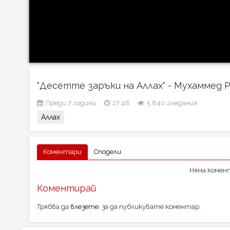
"Десетте заръки на Аллах" - Мухаммед 
Преди 7 години
27:48
5 840 гледания
Аллах
Коментари
Сподели
Няма комент
Коментирай
Трябва да
влезете
, за да публикувате коментар.