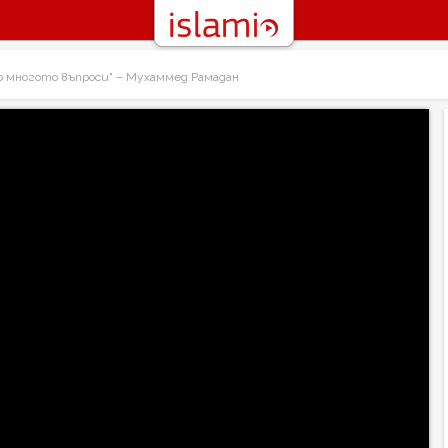
ено многото въпроси" – Мухаммед Рамадан