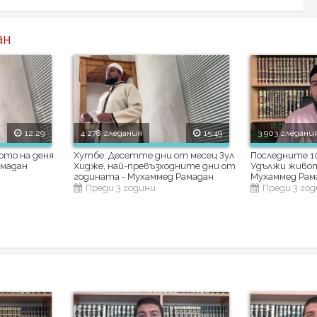
ан
12:29
4 278 гледания
15:49
3 903 гледани
ото на деня
Хутбе: Десетте дни от месец Зул
Последните 10
амадан
Хидже, най-превъзходните дни от
Удължи живота
годината - Мухаммед Рамадан
Мухаммед Рам
Преди 3 години
Преди 3 го