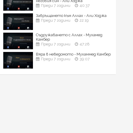
неговия син - Али Ходжа
Преди 7 години
40:37
Завръщането към Аллах - Али Ходжа
Преди 7 години
22:19
Съдружаването с Аллах - Мухамед
Камбер
Преди 7 години
47:28
Вяра в неведомото - Мухаммед Камбер
Преди 7 години
39:07