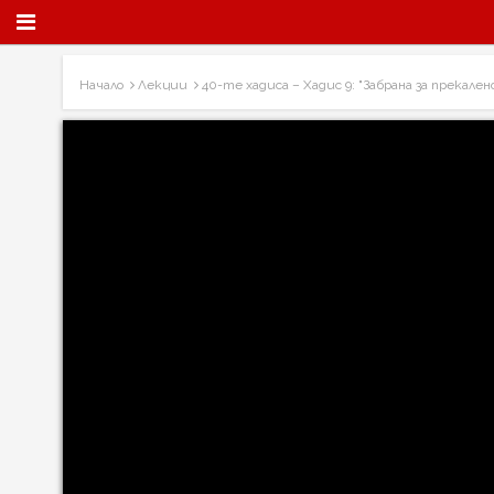
Начало
Лекции
40-те хадиса – Хадис 9: "Забрана за прекал