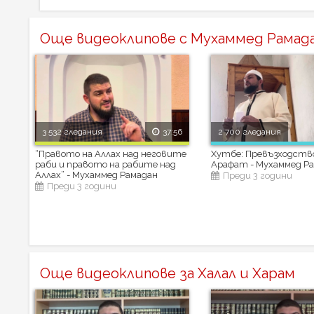
Още видеоклипове с Мухаммед Рамад
3 532 гледания
37:56
2 700 гледания
“Правото на Аллах над неговите
Хутбе: Превъзходств
раби и правото на рабите над
Арафат - Мухаммед Р
Аллах” - Мухаммед Рамадан
Преди 3 години
Преди 3 години
Още видеоклипове за Халал и Харам