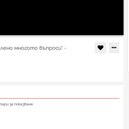
калено многото въпроси" -
ари за показване.