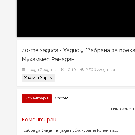
40-те хадиса - Хадис 9: "Забрана за пре
Мухаммед Рамадан
Преди 7 години
10:10
2 596 гледания
Халал и Харам
Коментари
Сподели
Няма комент
Коментирай
Трябва да
влезете
, за да публикувате коментар.