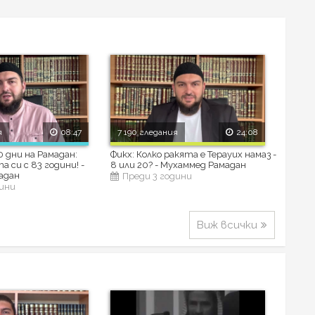
я
08:47
7 190 гледания
24:08
 дни на Рамадан:
Фикх: Колко ракята е Терауих намаз -
 си с 83 години! -
8 или 20? - Мухаммед Рамадан
адан
Преди 3 години
дини
Виж всички