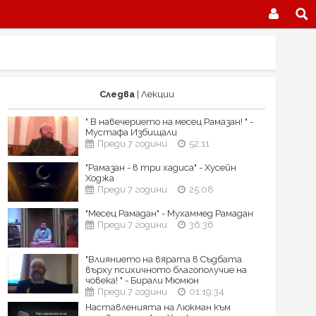
Следва
| Лекции
" В навечерието на месец Рамазан! " -
Мустафа Избищали
Преди 7 години
52:11
"Рамазан - в три хадиса" - Хусейн
Ходжа
Преди 7 години
25:08
"Месец Рамадан" - Мухаммед Рамадан
Преди 7 години
36:36
"Влиянието на вярата в Съдбата
върху психичното благополучие на
човека! " - Бирали Мюмюн
Преди 7 години
01:19:34
Наставленията на Люкман към