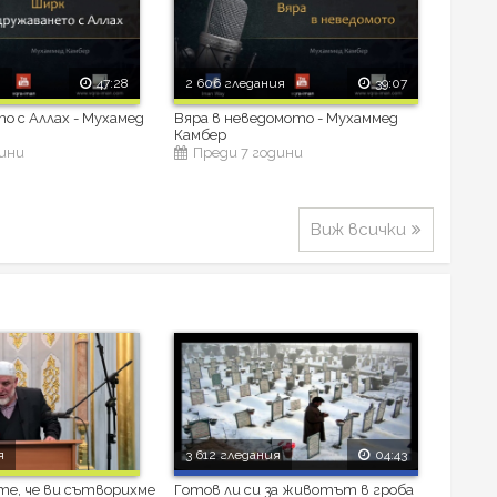
я
47:28
2 606 гледания
39:07
о с Аллах - Мухамед
Вяра в неведомото - Мухаммед
Камбер
дини
Преди 7 години
Виж всички
я
3 612 гледания
04:43
те, че ви сътворихме
Готов ли си за животът в гроба