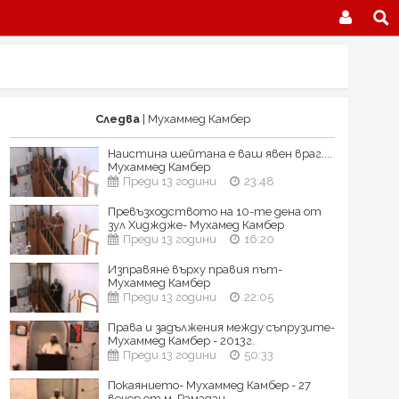
Следва
| Мухаммед Камбер
Наистина шейтана е ваш явен враг....
Мухаммед Камбер
Преди 13 години
23:48
Превъзходството на 10-те дена от
зул Хидждже- Мухамед Камбер
Преди 13 години
16:20
Изправяне върху правия път-
Мухаммед Камбер
Преди 13 години
22:05
Права и задължения между съпрузите-
Мухаммед Камбер - 2013г.
Преди 13 години
50:33
Покаянието- Мухаммед Камбер - 27
вечер от м. Рамадан