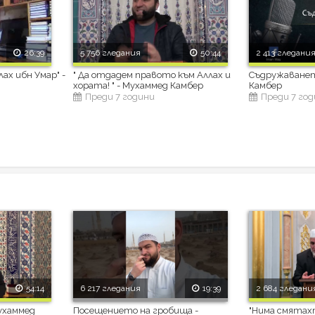
26:39
5 756 гледания
50:44
2 413 гледани
лах ибн Умар" -
" Да отдадем правото към Аллах и
Съдружаванет
хората! " - Мухаммед Камбер
Камбер
Преди 7 години
Преди 7 го
54:14
6 217 гледания
19:39
2 684 гледани
ухаммед
Посещението на гробища -
"Нима смятах