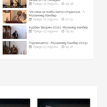
Преди 13 години
29:36
"Исляма се появи като странник ..."-
Мухаммед Камбер
Преди 13 години
27:13
Курбан байрям 2012г. Мухамед Камбер
Преди 13 години
09:42
Търпението - Мухаммед Камбер 2013г.
Преди 13 години
19:16