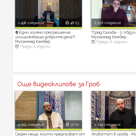
1 498 гледания
48:23
2 216 гледания
⛔ Едно голямо прегрешение,
"Сред Сахаба - 3: Абдул
унищожаващо добрите дела?!
Мухаммед Камбер
Мухаммед Камбер
Преди 6 години
Преди 5 години
Още видеоклипове за Гроб
4 955 гледания
37:01
5 249 гледания
Седем неща, които предпазват от
Животът в гроба - М