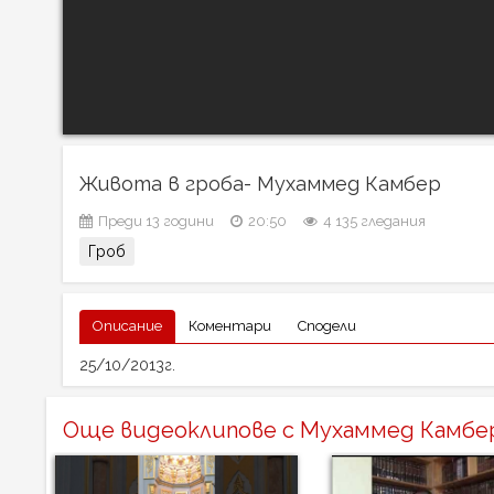
Живота в гроба- Мухаммед Камбер
Преди 13 години
20:50
4 135 гледания
Гроб
Описание
Коментари
Сподели
25/10/2013г.
Още видеоклипове с Мухаммед Камбе