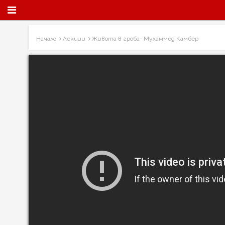
Начало
Лекции
Живота в гроба- Мухаммед Камбер