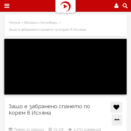
Начало
Въпроси/oтговори
Защо е забранено спането по корем в Исляма
Защо е забранено спането по
корем в Исляма
Преди 11 години
01:08
4 233 гледания