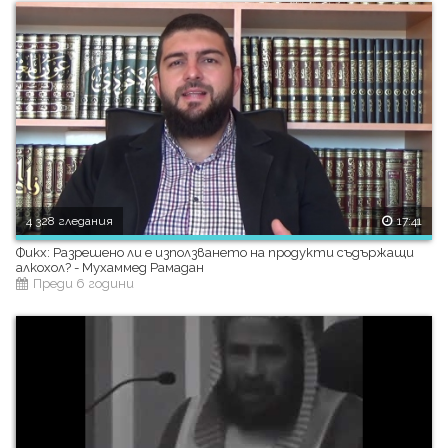
4 328 гледания
17:41
Фикх: Разрешено ли е използването на продукти съдържащи
алкохол? - Мухаммед Рамадан
Преди 6 години