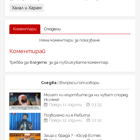
Халал и Харам
Коментари
Сподели
Няма коментари за показване.
Коментирай
Трябва да
влезете
, за да публикувате коментар.
Следва
| Въпроси/oтговори
Могат ли мъртвите да ни чуват според
Исляма!
Преди 11 години
03:35
Позволено ли е Рабита
Преди 12 години
02:41
Защо с брада ? - Юсуф Естес