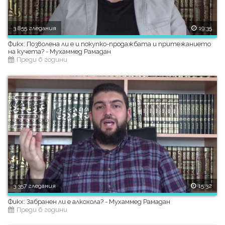
3 855 гледания
19:35
Фикх: Позволена ли е и покупко-продажбата и притежанието
на кучета? - Мухаммед Рамадан
Преди 6 години
3 357 гледания
15:32
Фикх: Забранен ли е алкохола? - Мухаммед Рамадан
Преди 6 години