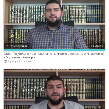
2 873 гледания
09:03
Фикх: Позволено ли е носенето на злато и коприна от мъжете?
- Мухаммед Рамадан
Преди 5 години