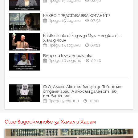
Преди 13 години
02:58
КАКВО ПРЕДСТАВЛЯВА КОРАНЪТ ?
Преди 15 години
07:52
Какво Иса(а.с) казал за Мухаммед(с.а.с) -
Х'алид Ясин
Преди 15 години
07:21
Въпроси към американка
Преди 16 години
02:16
🤲 О, Аллах! Ако съм близко до Теб, не ме
отдалечавай! А ако съм далеч от Теб,
приближи ме!
Преди 5 години
02:10
Още видеоклипове за Халал и Харам