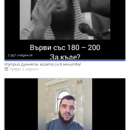
2 957 гледания
Изтрий Дуннята, когато си в молитва!
Преди 5 години