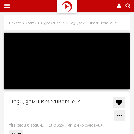
Начало
Кратки видеоклипове
"Този, земният живот, е..?"
"Този, земният живот, е..?"
Преди 6 години
00:25
2 476 гледания