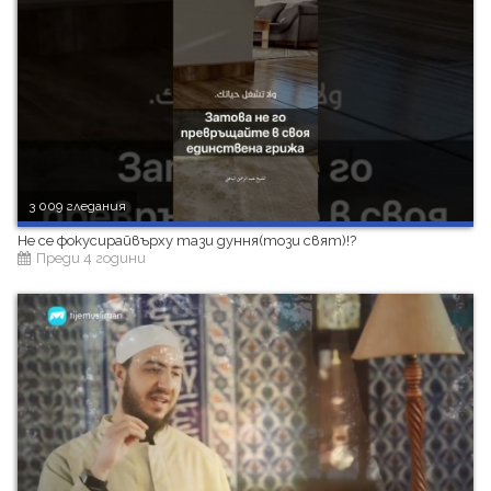
3 009 гледания
Не се фокусирайвърху тази дуння(този свят)!?
Преди 4 години