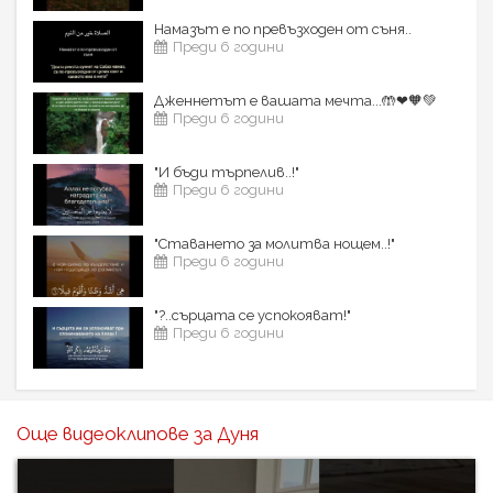
Намазът е по превъзходен от съня..
Преди 6 години
Дженнетът е вашата мечта...🤲❤🧡💚
Преди 6 години
"И бъди търпелив..!"
Преди 6 години
"Ставането за молитва нощем..!"
Преди 6 години
"?..сърцата се успокояват!"
Преди 6 години
Още видеоклипове за Дуня