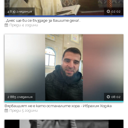
4 839 гледания
02:02
..Днес ще ви се въздаде за вашите дела!..
Преди 4 години
2 885 гледания
08:02
Вярващият не е като останалите хора - Ибрахим Ходжа
Преди 5 години