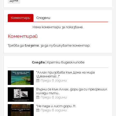
Дуня
Коментари
Сподели
Няма коментари за показване.
Коментирай
Трябва да
влезете
, за да публикувате коментар.
Следва
| Кратки видеоклипове
"Аллах призовава към Дома на мира
(Дженнета)..!"
Преди 6 години
Върни се към Аллах, дори да си прегрешил
хиляди пъти..
Преди 6 години
"Не пада и лист дори..!!!
Преди 6 години