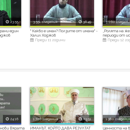
23:55
3 551 гледания
36:49
3 060 гледани
храни един
" Какво е иман? Ползите от имана" -
„Ролята на ж
оджов
Халил Ходжов
периоди от и
Преди 11 години
Преди 12 г
24:16
1 726 гледания
03:51
1 980 гледани
днови Вярата
ИМАНЪТ, КОЙТО ДАВА РЕЗУЛТАТ
Ценноста на 