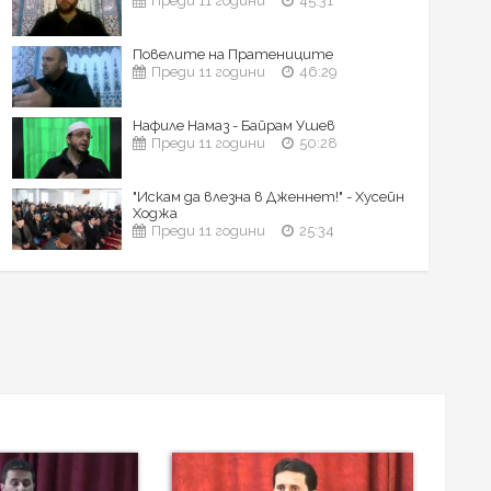
Преди 11 години
45:31
Повелите на Пратениците
Преди 11 години
46:29
Нафиле Намаз - Байрам Ушев
Преди 11 години
50:28
"Искам да влезна в Дженнет!" - Хусейн
Ходжа
Преди 11 години
25:34