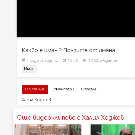
Какво е иман ? Ползите от имана
Преди 11 години
36:49
3 402 гледания
Иман
Описание
Коментари
Сподели
Халил Ходжов.
Още видеоклипове с Халил Ходжов