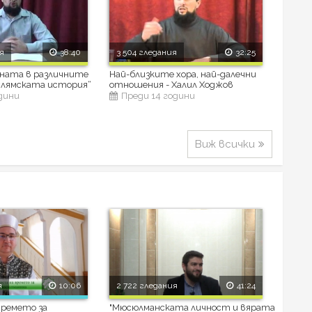
я
38:40
3 504 гледания
32:25
ената в различните
Най-близките хора, най-далечни
слямската история“
отношения - Халил Ходжов
одини
Преди 14 години
Виж всички
я
10:06
2 722 гледания
41:24
времето за
"Мюсюлманската личност и вярата