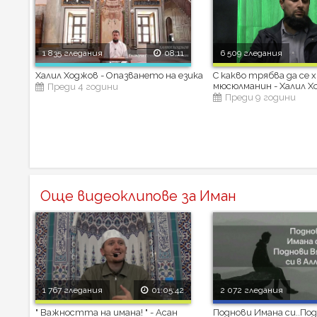
1 835 гледания
08:11
6 509 гледания
Халил Ходжов - Опазването на езика
С какво трябва да се 
мюсюлманин - Халил Х
Преди 4 години
Преди 9 години
Още видеоклипове за Иман
1 767 гледания
01:05:42
2 072 гледания
" Важността на имана! " - Асан
Поднови Имана си..По