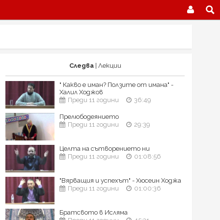
Следва
| Лекции
" Какво е иман? Ползите от имана" -
Халил Ходжов
Преди 11 години
36:49
Прелюбодеянието
Преди 11 години
29:39
Целта на сътворението ни
Преди 11 години
01:08:56
"Вярващия и успехът" - Хюсеин Ходжа
Преди 11 години
01:00:36
Братсвото в Исляма