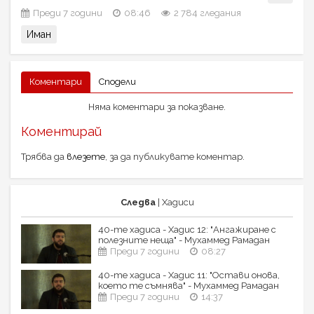
Преди 7 години
08:46
2 784 гледания
Иман
Коментари
Сподели
Няма коментари за показване.
Коментирай
Трябва да
влезете
, за да публикувате коментар.
Следва
| Хадиси
40-те хадиса - Хадис 12: "Ангажиране с
полезните неща" - Мухаммед Рамадан
Преди 7 години
08:27
40-те хадиса - Хадис 11: "Остави онова,
което те съмнява" - Мухаммед Рамадан
Преди 7 години
14:37