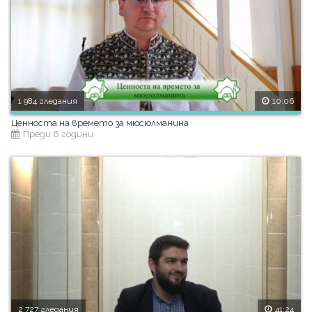
1 984 гледания
10:06
Ценноста на времето за мюсюлманина
Преди 6 години
2 727 гледания
41:24