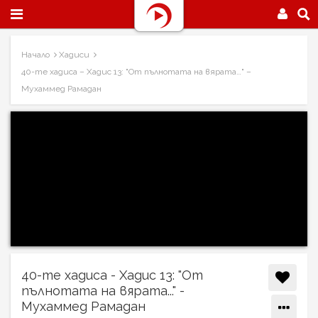
Начало
Хадиси
40-те хадиса – Хадис 13: "От пълнотата на вярата…" –
Мухаммед Рамадан
40-те хадиса - Хадис 13: "От
пълнотата на вярата..." -
Мухаммед Рамадан