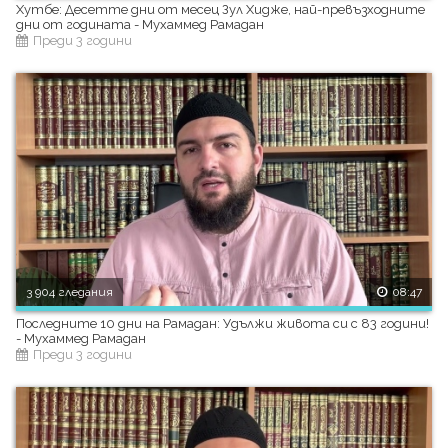
Хутбе: Десетте дни от месец Зул Хидже, най-превъзходните
дни от годината - Мухаммед Рамадан
Преди 3 години
3 904 гледания
08:47
Последните 10 дни на Рамадан: Удължи живота си с 83 години!
- Мухаммед Рамадан
Преди 3 години