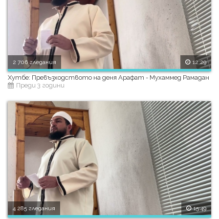
2 706 гледания
12:29
Хутбе: Превъзходството на деня Арафат - Мухаммед Рамадан
Преди 3 години
4 285 гледания
15:49