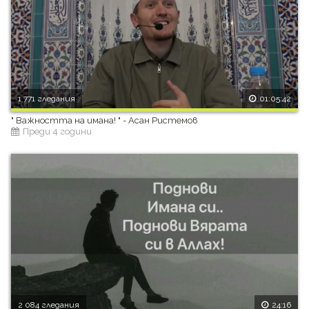
1 771 гледания
01:05:42
" Важността на имана! " - Асан Ристемов
Преди 4 години
2 084 гледания
24:16