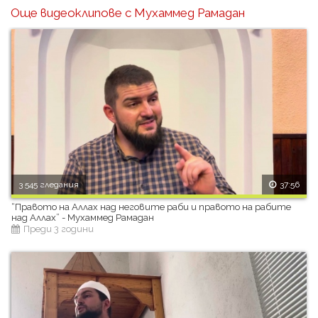
Още видеоклипове с Мухаммед Рамадан
3 545 гледания
37:56
“Правото на Аллах над неговите раби и правото на рабите
над Аллах” - Мухаммед Рамадан
Преди 3 години