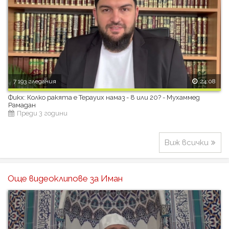
7 193 гледания
24:08
Фикх: Колко ракята е Терауих намаз - 8 или 20? - Мухаммед
Рамадан
Преди 3 години
Виж всички
Още видеоклипове за Иман