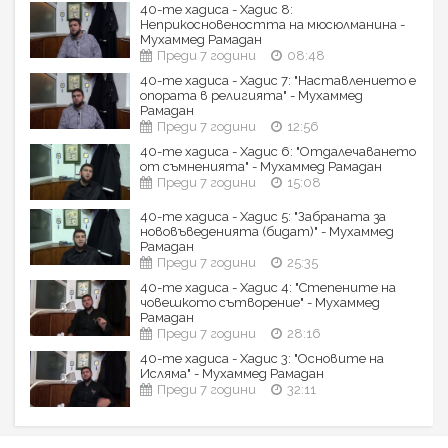
40-те хадиса - Хадис 8:
Неприкосновеността на мюсюлманина -
Мухаммед Рамадан
Преди 7 години
08:48
40-те хадиса - Хадис 7: "Наставлението е
опората в религията" - Мухаммед
Рамадан
Преди 7 години
12:56
40-те хадиса - Хадис 6: "Отдалечаването
от съмненията" - Мухаммед Рамадан
Преди 7 години
15:08
40-те хадиса - Хадис 5: "Забраната за
нововъведенията (бидат)" - Мухаммед
Рамадан
Преди 7 години
25:35
40-те хадиса - Хадис 4: "Степените на
човешкото сътворение" - Мухаммед
Рамадан
Преди 7 години
28:16
40-те хадиса - Хадис 3: "Основите на
Исляма" - Мухаммед Рамадан
Преди 7 години
32:11