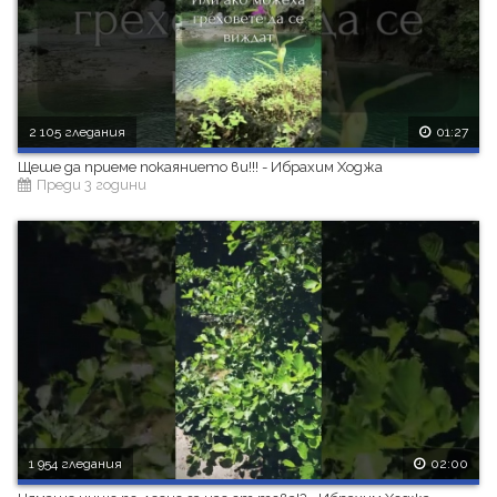
2 105 гледания
01:27
Щеше да приеме покаянието ви!!! - Ибрахим Ходжа
Преди 3 години
1 954 гледания
02:00