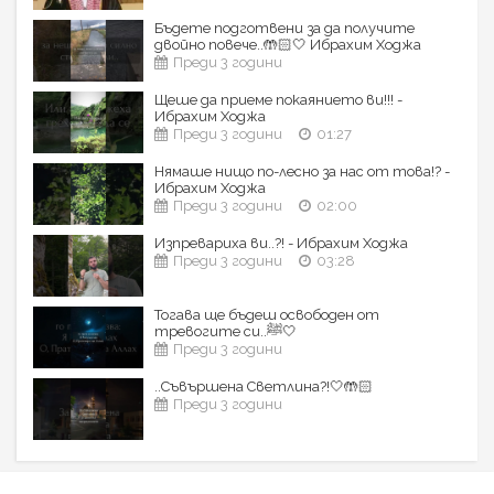
Бъдете подготвени за да получите
двойно повече..🤲🏻🤍 Ибрахим Ходжа
Преди 3 години
Щеше да приеме покаянието ви!!! -
Ибрахим Ходжа
Преди 3 години
01:27
Нямаше нищо по-лесно за нас от това!? -
Ибрахим Ходжа
Преди 3 години
02:00
Изпревариха ви..?! - Ибрахим Ходжа
Преди 3 години
03:28
Тогава ще бъдеш освободен от
тревогите си..ﷺ🤍
Преди 3 години
..Съвършена Светлина?!🤍🤲🏻
Преди 3 години