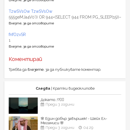
Влезте, за да отговорите
TzwSVsOw TzwSVsOw
555geMJa4V0′)) OR 944=(SELECT 944 FROM PG_SLEEP(15))–
Влезте, за да отговорите
fnfOzvSR
1
Влезте, за да отговорите
Коментирай
Трябва да
влезете
, за да публикувате коментар.
Следва
| Кратки видеоклипове
Докато..!?☝🏼
Преди 3 години
🌸 Един добър завършек! - Шейх Ел-
Мегамиси 🌸
Преди 3 години
04:29