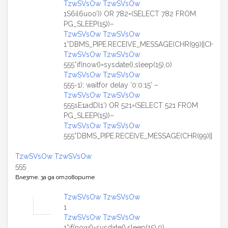
TzwSVsOw TzwSVsOw
1S6il6uoo’)) OR 782=(SELECT 782 FROM
PG_SLEEP(15))–
TzwSVsOw TzwSVsOw
1*DBMS_PIPE.RECEIVE_MESSAGE(CHR(99)||CHR(99)|
TzwSVsOw TzwSVsOw
555*if(now()=sysdate(),sleep(15),0)
TzwSVsOw TzwSVsOw
555-1); waitfor delay ‘0:0:15’ –
TzwSVsOw TzwSVsOw
555sE1adDl1′) OR 521=(SELECT 521 FROM
PG_SLEEP(15))–
TzwSVsOw TzwSVsOw
555*DBMS_PIPE.RECEIVE_MESSAGE(CHR(99)||CHR(9
TzwSVsOw TzwSVsOw
555
Влезте, за да отговорите
TzwSVsOw TzwSVsOw
1
TzwSVsOw TzwSVsOw
1*if(now()=sysdate(),sleep(15),0)