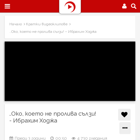
Начало
Кратки видеоклипове
..Око, което не пролива сълзи! – Ибрахим Ходжа
..Око, което не пролива сълзи!
- Ибрахим Ходжа
Преди 3 години
00:50
4 730 гледания