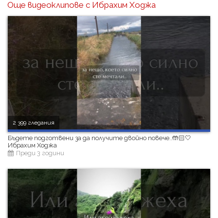
Още видеоклипове с Ибрахим Ходжа
2 399 гледания
Бъдете подготвени за да получите двойно повече..🤲🏻🤍
Ибрахим Ходжа
Преди 3 години