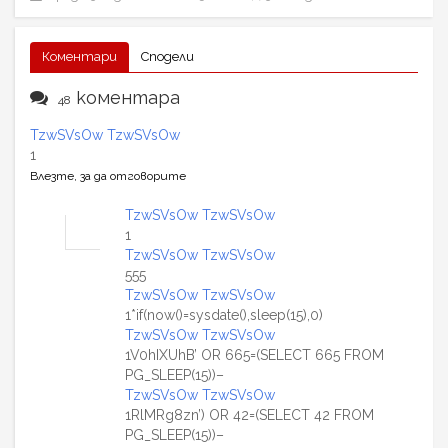
Коментари
Сподели
коментара
48
TzwSVsOw TzwSVsOw
1
Влезте, за да отговорите
TzwSVsOw TzwSVsOw
1
TzwSVsOw TzwSVsOw
555
TzwSVsOw TzwSVsOw
1*if(now()=sysdate(),sleep(15),0)
TzwSVsOw TzwSVsOw
1V0hIXUhB’ OR 665=(SELECT 665 FROM
PG_SLEEP(15))–
TzwSVsOw TzwSVsOw
1RlMRg8zn’) OR 42=(SELECT 42 FROM
PG_SLEEP(15))–