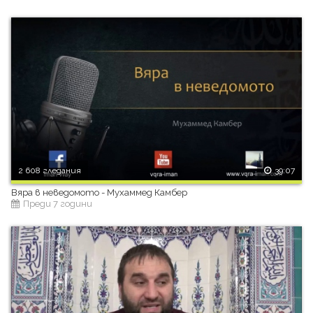
2 608 гледания
39:07
Вяра в неведомото - Мухаммед Камбер
Преди 7 години