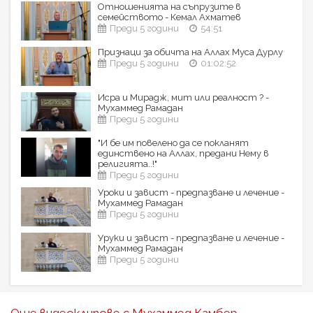
Отношенията на съпрузите в
семейството - Кемал Ахматев
Преди 5 години
54:51
Признаци за обичта на Аллах Муса Дурлу
Преди 5 години
01:02:52
Исра и Мирадж, мит или реалност ? -
Мухаммед Рамадан
Преди 5 години
"И бе им повелено да се покланят
единствено на Аллах, предани Нему в
религията..!"
Преди 5 години
Уроки и завист - предпазване и лечение -
Мухаммед Рамадан
Преди 5 години
Уруки и завист - предпазване и лечение -
Мухаммед Рамадан
Преди 5 години