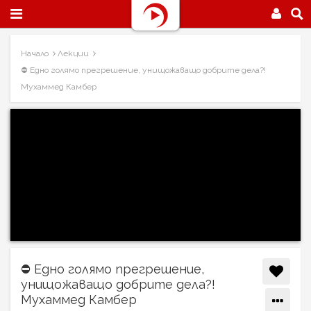
Начало
Лекции
⛔ Едно голямо прегрешение, унищожаващо добрите дела?!
Мухаммед Камбер
⛔ Едно голямо прегрешение,
унищожаващо добрите дела?!
Мухаммед Камбер