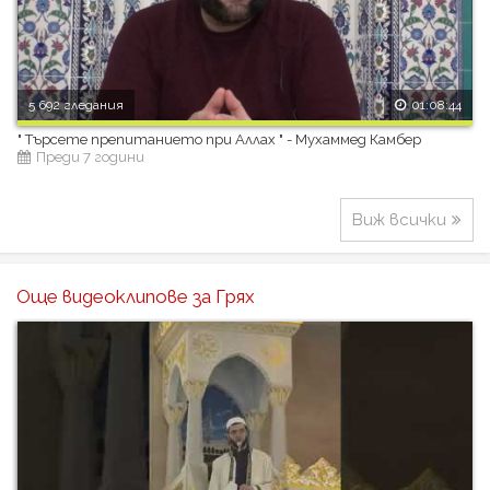
5 692 гледания
01:08:44
" Търсете препитанието при Аллах " - Мухаммед Камбер
Преди 7 години
Виж всички
Още видеоклипове за Грях