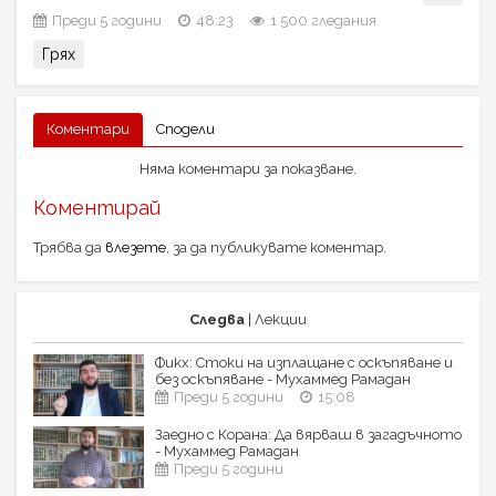
Преди 5 години
48:23
1 500 гледания
Грях
Коментари
Сподели
Няма коментари за показване.
Коментирай
Трябва да
влезете
, за да публикувате коментар.
Следва
| Лекции
Фикх: Стоки на изплащане с оскъпяване и
без оскъпяване - Мухаммед Рамадан
Преди 5 години
15:08
Заедно с Корана: Да вярваш в загадъчното
- Мухаммед Рамадан
Преди 5 години