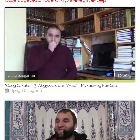
Още видеоклипове с Мухаммед Камбер
2 219 гледания
26:39
"Сред Сахаба - 3: Абдуллах ибн Умар" - Мухаммед Камбер
Преди 6 години