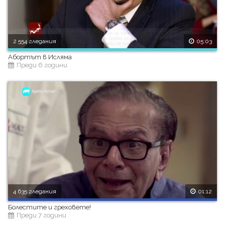
2 554 гледания
05:03
Абортът в Исляма
Преди 6 години
4 635 гледания
01:12
Болестите и греховете!
Преди 7 години