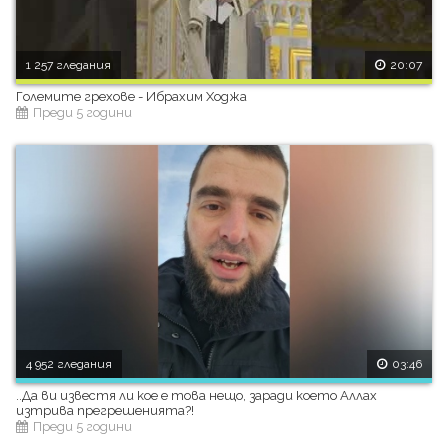
1 257 гледания
20:07
Големите грехове - Ибрахим Ходжа
Преди 5 години
4 952 гледания
03:46
..Да ви известя ли кое е това нещо, заради което Аллах
изтрива прегрешенията?!
Преди 5 години