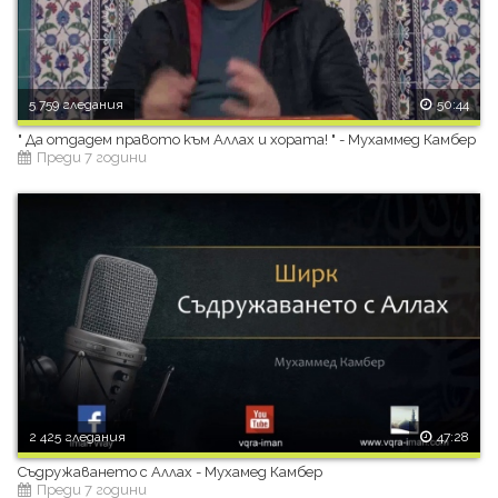
5 759 гледания
50:44
" Да отдадем правото към Аллах и хората! " - Мухаммед Камбер
Преди 7 години
2 425 гледания
47:28
Съдружаването с Аллах - Мухамед Камбер
Преди 7 години