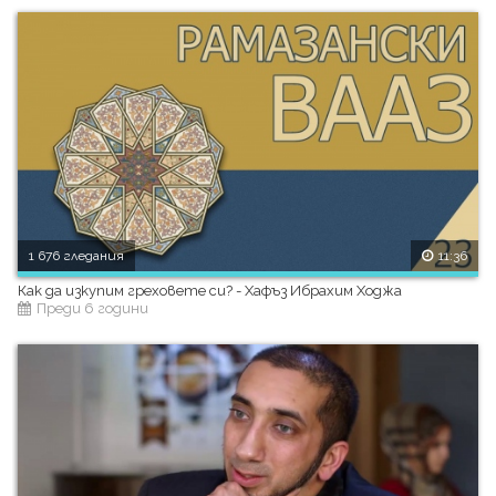
1 676 гледания
11:36
Как да изкупим греховете си? - Хафъз Ибрахим Ходжа
Преди 6 години