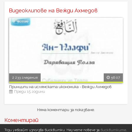
Видеоклипове на Вежди Ахмедов
2 233 гледания
56:07
Принципи на ислямската икономика - Вежди Ахмедов
Преди 15 години
Няма коментари за показване.
Коментирай
Този уебсайт използва бисквитки.
Научете повече за
бисквитките
.
Трябва да
влезете
, за да публикувате коментар.