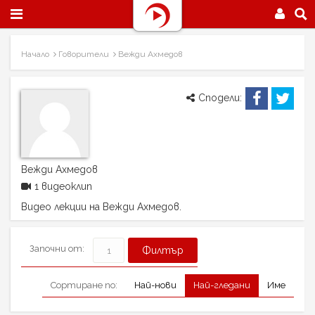
Начало
Говорители
Вежди Ахмедов
Сподели:
Вежди Ахмедов
1 видеоклип
Видео лекции на Вежди Ахмедов.
Започни от:
Сортиране по:
Най-нови
Най-гледани
Име