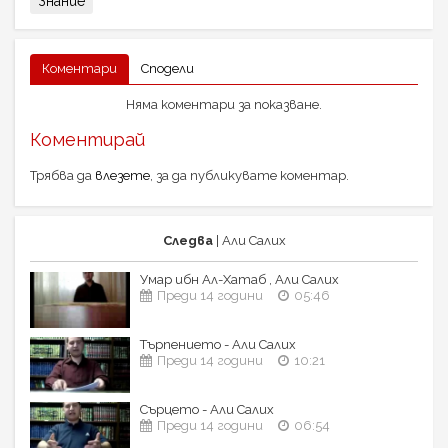
Знание
Коментари
Сподели
Няма коментари за показване.
Коментирай
Трябва да
влезете
, за да публикувате коментар.
Следва
| Али Салих
Умар ибн Ал-Хатаб , Али Салих
Преди 14 години
05:46
Търпението - Али Салих
Преди 14 години
10:21
Сърцето - Али Салих
Преди 14 години
06:54