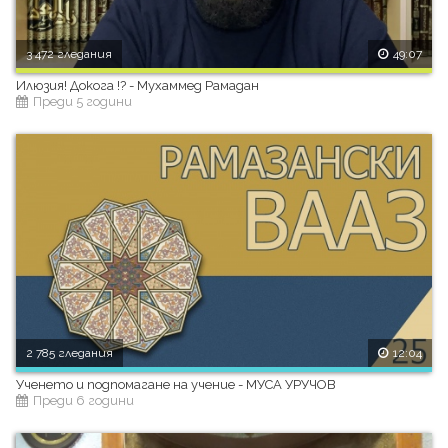
3 472 гледания
49:07
Илюзия! Докога !? - Мухаммед Рамадан
Преди 5 години
2 785 гледания
12:04
Ученето и подпомагане на учение - МУСА УРУЧОВ
Преди 6 години