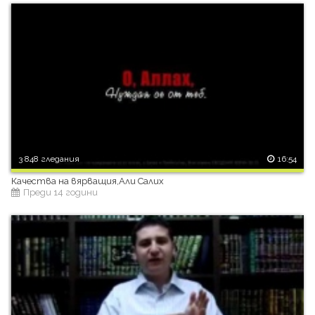
3 848 гледания
16:54
Качества на вярващия,Али Салих
Преди 14 години