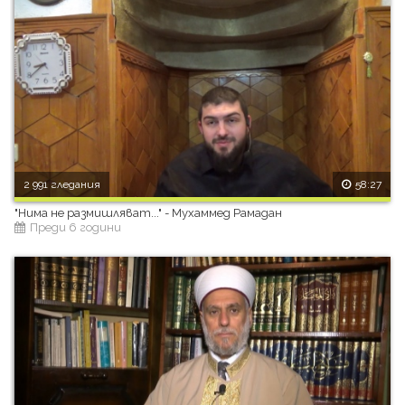
2 991 гледания
58:27
"Нима не размишляват..." - Мухаммед Рамадан
Преди 6 години