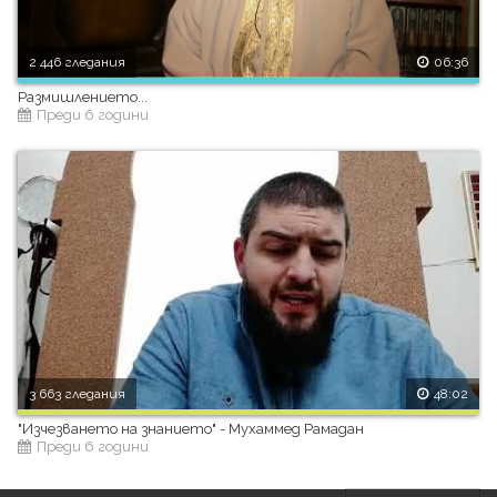
2 446 гледания
06:36
Размишлението...
Преди 6 години
3 663 гледания
48:02
"Изчезването на знанието" - Мухаммед Рамадан
Преди 6 години