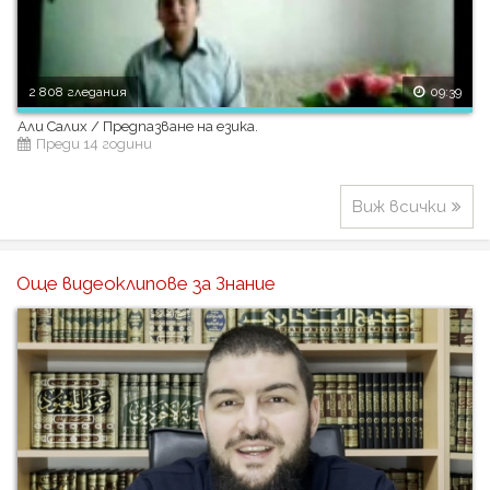
2 808 гледания
09:39
Али Салих / Предпазване на езика.
Преди 14 години
Виж всички
Още видеоклипове за Знание