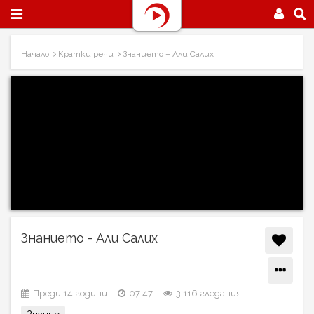
Начало
Кратки речи
Знанието – Али Салих
Знанието - Али Салих
Преди 14 години
07:47
3 116 гледания