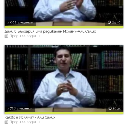
3 002 гледания
24:30
Дали в България има радикален Ислям?-Али Салих
Преди 14 години
3 728 гледания
16:34
Какво е Исляма? - Али Салих
Преди 14 години