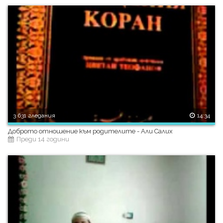
3 631 гледания
14:34
Доброто отношение към родителите - Али Салих
Преди 14 години