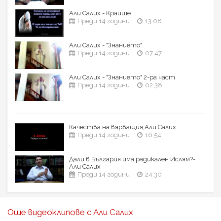
Али Салих - Краище
Преди 14 години
13:08
Али Салих - "Знанието"
Преди 14 години
07:47
Али Салих - "Знанието" 2-ра част
Преди 14 години
02:38
Качества на вярващия,Али Салих
Преди 14 години
16:54
Дали в България има радикален Ислям?-
Али Салих
Преди 14 години
24:30
Още видеоклипове с Али Салих