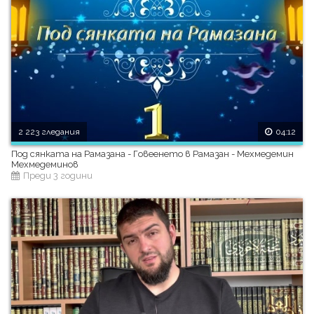
2 223 гледания
04:12
Под сянката на Рамазана - Говеенето в Рамазан - Мехмедемин
Мехмедеминов
Преди 3 години