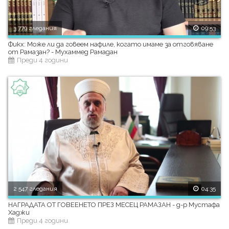
3 779 гледания
09:53
Фикх: Може ли да говеем нафиле, когато имаме за отговяване
от Рамазан? - Мухаммед Рамадан
Преди 4 години
2 547 гледания
04:35
НАГРАДАТА ОТ ГОВЕЕНЕТО ПРЕЗ МЕСЕЦ РАМАЗАН - д-р Мустафа
Хаджи
Преди 4 години