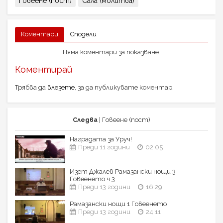
Говеене (пост)
Сала (молитва)
Коментари
Сподели
Няма коментари за показване.
Коментирай
Трябва да
влезете
, за да публикувате коментар.
Следва
| Говеене (пост)
Наградата за Уруч!
Преди 11 години
02:05
Изет Джалев Рамазански нощи 3
Говеенето ч 3
Преди 13 години
16:29
Рамазански нощи 1 Говеенето
Преди 13 години
24:11