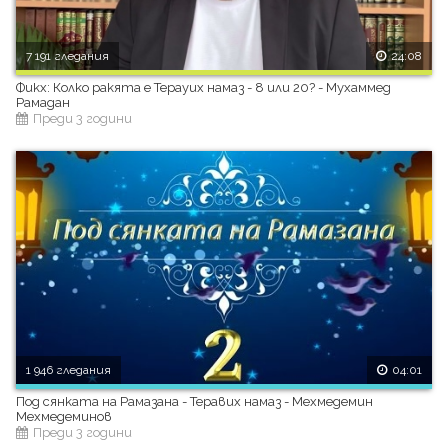
7 191 гледания
24:08
Фикх: Колко ракята е Терауих намаз - 8 или 20? - Мухаммед
Рамадан
Преди 3 години
1 946 гледания
04:01
Под сянката на Рамазана - Теравих намаз - Мехмедемин
Мехмедеминов
Преди 3 години