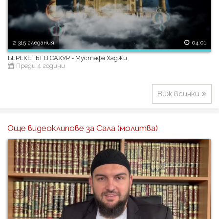
2 315 гледания
04:01
БЕРЕКЕТЪТ В САХУР - Мустафа Хаджи
Преди 4 години
Виж всички
Още видеоклипове за Сала (молитва)