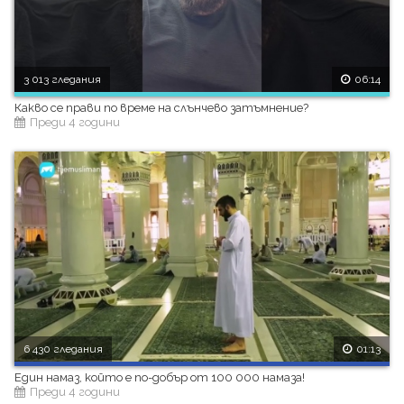
3 013 гледания
06:14
Какво се прави по време на слънчево затъмнение?
Преди 4 години
6 430 гледания
01:13
Един намаз, който е по-добър от 100 000 намаза!
Преди 4 години