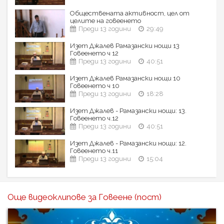
Обществената активност, цел от
целите на говеенето
Преди 13 години
29:49
Изет Джалев Рамазански нощи 13
Говеенето ч 12
Преди 13 години
40:51
Изет Джалев Рамазански нощи 10
Говеенето ч 10
Преди 13 години
18:28
Изет Джалев - Рамазански нощи: 13.
Говеенето ч.12
Преди 13 години
40:51
Изет Джалев - Рамазански нощи: 12.
Говеенето ч.11
Преди 13 години
15:04
Още видеоклипове за Говеене (пост)