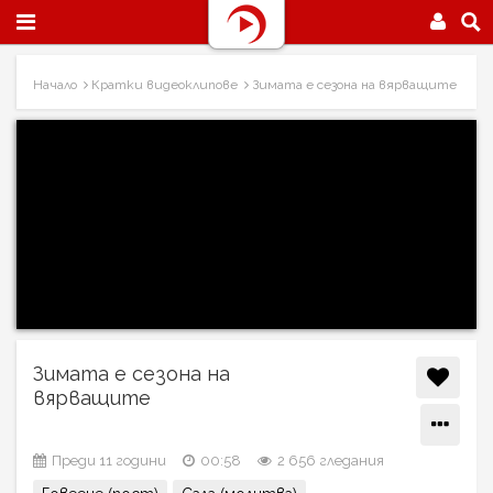
Начало
Кратки видеоклипове
Зимата е сезона на вярващите
Зимата е сезона на
вярващите
Преди 11 години
00:58
2 656 гледания