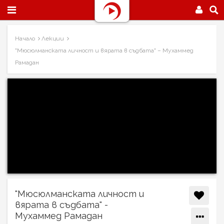
Начало
Лекции
"Мюсюлманската личност и вярата в съдбата" – Мухаммед
Рамадан
"Мюсюлманската личност и
вярата в съдбата" -
Мухаммед Рамадан