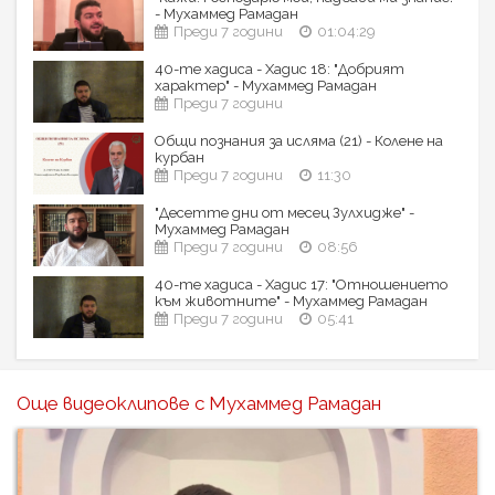
- Мухаммед Рамадан
Преди 7 години
01:04:29
40-те хадиса - Хадис 18: "Добрият
характер" - Мухаммед Рамадан
Преди 7 години
Общи познания за исляма (21) - Колене на
курбан
Преди 7 години
11:30
"Десетте дни от месец Зулхидже" -
Мухаммед Рамадан
Преди 7 години
08:56
40-те хадиса - Хадис 17: "Отношението
към животните" - Мухаммед Рамадан
Преди 7 години
05:41
Още видеоклипове с Мухаммед Рамадан