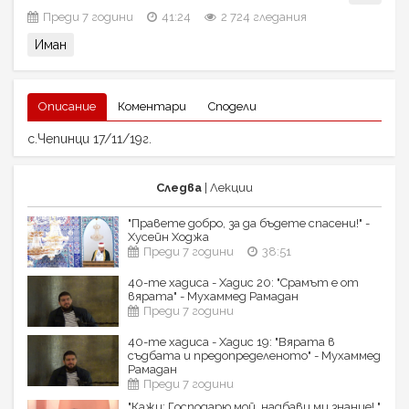
Преди 7 години
41:24
2 724 гледания
Иман
Описание
Коментари
Сподели
с.Чепинци 17/11/19г.
Следва
| Лекции
"Правете добро, за да бъдете спасени!" -
Хусейн Ходжа
Преди 7 години
38:51
40-те хадиса - Хадис 20: "Срамът е от
вярата" - Мухаммед Рамадан
Преди 7 години
40-те хадиса - Хадис 19: "Вярата в
съдбата и предопределеното" - Мухаммед
Рамадан
Преди 7 години
"Кажи: Господарю мой, надбави ми знание! "