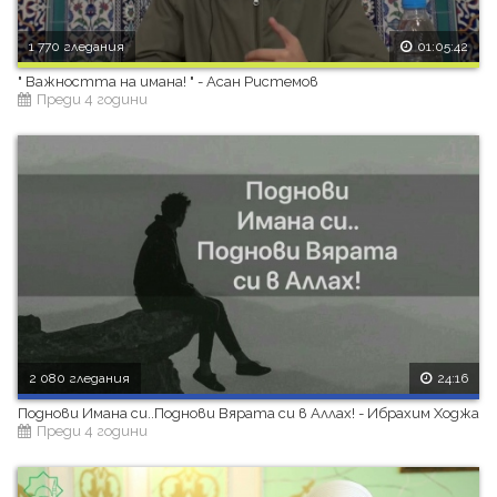
1 770 гледания
01:05:42
" Важността на имана! " - Асан Ристемов
Преди 4 години
2 080 гледания
24:16
Поднови Имана си..Поднови Вярата си в Аллах! - Ибрахим Ходжа
Преди 4 години