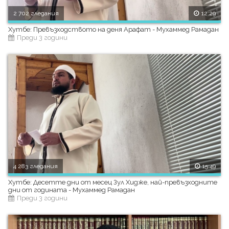
2 702 гледания
12:29
Хутбе: Превъзходството на деня Арафат - Мухаммед Рамадан
Преди 3 години
4 283 гледания
15:49
Хутбе: Десетте дни от месец Зул Хидже, най-превъзходните
дни от годината - Мухаммед Рамадан
Преди 3 години