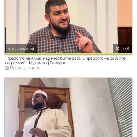
3 543 гледания
37:56
“Правото на Аллах над неговите раби и правото на рабите
над Аллах” - Мухаммед Рамадан
Преди 3 години