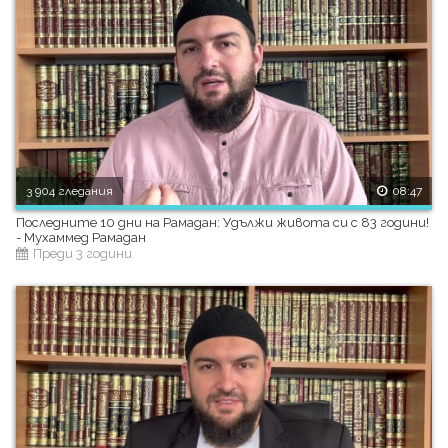
3 904 гледания
08:47
Последните 10 дни на Рамадан: Удължи живота си с 83 години!
- Мухаммед Рамадан
Преди 3 години