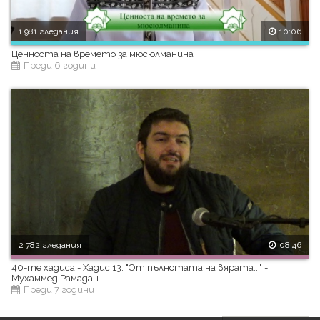
1 981 гледания
10:06
Ценноста на времето за мюсюлманина
Преди 6 години
2 782 гледания
08:46
40-те хадиса - Хадис 13: "От пълнотата на вярата..." -
Мухаммед Рамадан
Преди 7 години