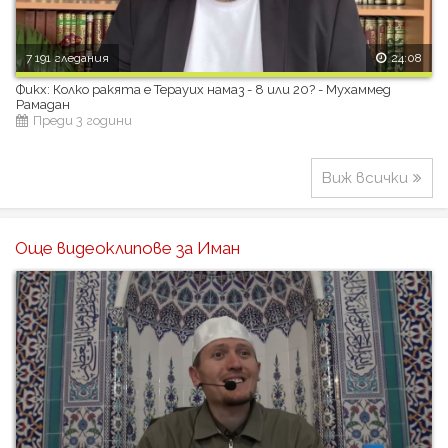
7 191 гледания
24:08
Фикх: Колко ракята е Терауих намаз - 8 или 20? - Мухаммед
Рамадан
Преди 3 години
Виж всички
Още видеоклипове за Иман