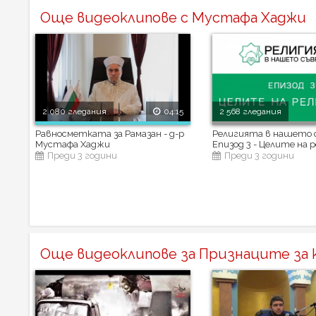
Още видеоклипове с Мустафа Хаджи
2 080 гледания
04:15
2 568 гледания
Равносметката за Рамазан - д-р
Религията в нашето 
Мустафа Хаджи
Епизод 3 - Целите на 
Преди 3 години
Преди 3 години
Още видеоклипове за Признаците за к