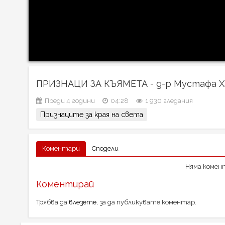
ПРИЗНАЦИ ЗА КЪЯМЕТА - д-р Мустафа 
Преди 4 години
04:28
1 930 гледания
Признаците за края на света
Коментари
Сподели
Няма комент
Коментирай
Трябва да
влезете
, за да публикувате коментар.