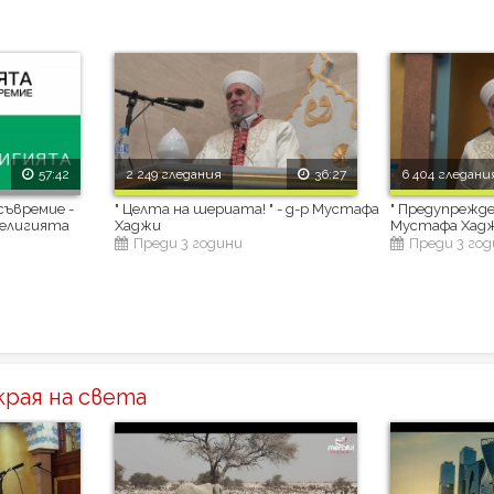
57:42
2 249 гледания
36:27
6 404 гледани
съвремие -
" Целта на шериата! " - д-р Мустафа
" Предупрежден
религията
Хаджи
Мустафа Хад
Преди 3 години
Преди 3 го
рая на света