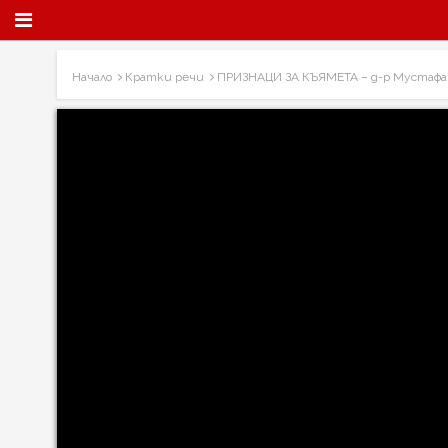
Начало
Кратки речи
ПРИЗНАЦИ ЗА КЪЯМЕТА – д-р Мустафа