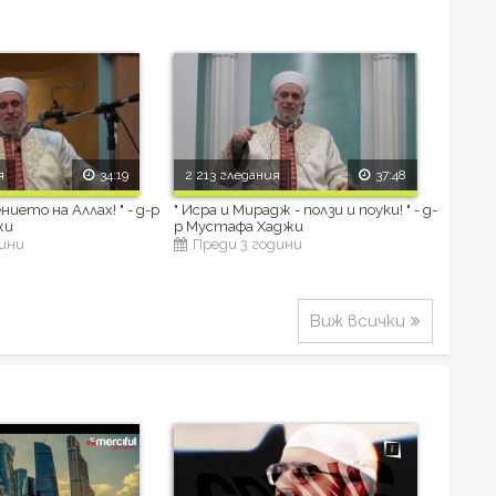
я
34:19
2 213 гледания
37:48
ието на Аллах! " - д-р
" Исра и Мирадж - ползи и поуки! " - д-
жи
р Мустафа Хаджи
дини
Преди 3 години
Виж всички