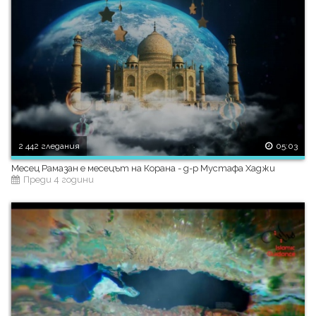
2 442 гледания
05:03
Месец Рамазан е месецът на Корана - д-р Мустафа Хаджи
Преди 4 години