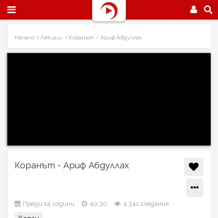
Начало
Лекции
Коранът – Ариф Абдуллах
Коранът - Ариф Абдуллах
Преди 14 години
40:30
4 341 гледания