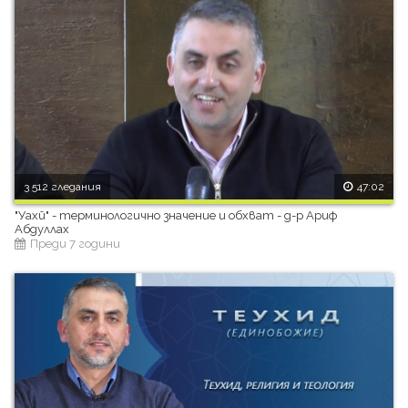
3 512 гледания
47:02
"Уахй" - терминологично значение и обхват - д-р Ариф
Абдуллах
Преди 7 години