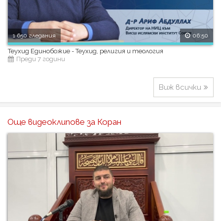
1 650 гледания
06:50
Теухид Единобожие - Теухид, религия и теология
Преди 7 години
Виж всички
Още видеоклипове за Коран