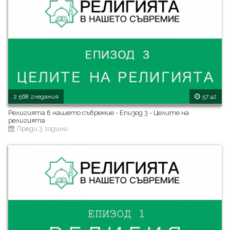
2 568 гледания
57:42
Религията в нашето съвремие - Епизод 3 - Целите на
религията
Преди 3 години