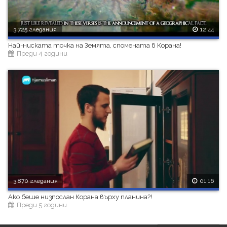
3 725 гледания
12:44
Най-ниската точка на Земята, спомената в Корана!
Преди 4 години
3 870 гледания
01:16
Ако беше низпослан Корана върху планина?!
Преди 5 години