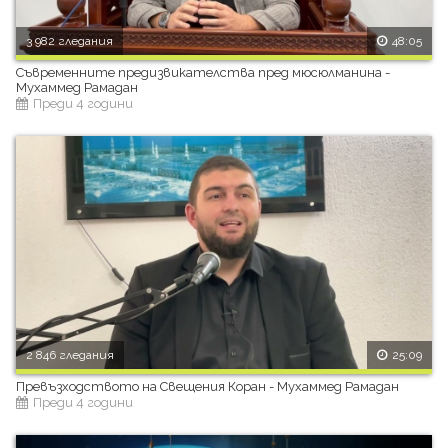
3 982 гледания
48:05
Съвременните предизвикателства пред мюсюлманина -
Мухаммед Рамадан
Преди 4 години
2 846 гледания
25:09
Превъзходството на Свещения Коран - Мухаммед Рамадан
Преди 4 години