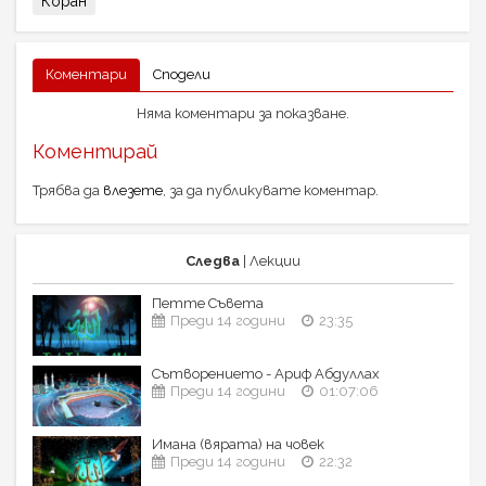
Коран
Коментари
Сподели
Няма коментари за показване.
Коментирай
Трябва да
влезете
, за да публикувате коментар.
Следва
| Лекции
Петте Съвета
Преди 14 години
23:35
Сътворението - Ариф Абдуллах
Преди 14 години
01:07:06
Имана (вярата) на човек
Преди 14 години
22:32