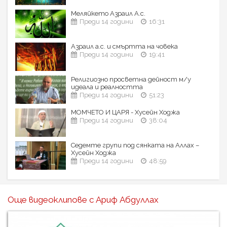
Меляйкето Азраил А.с.
Преди 14 години
16:31
Азраил а.с. и смъртта на човека
Преди 14 години
19:41
Религиозно просветна дейност м/у
идеала и реалността
Преди 14 години
51:23
МОМЧЕТО И ЦАРЯ - Хусейн Ходжа
Преди 14 години
38:04
Седемте групи под сянката на Аллах –
Хусейн Ходжа
Преди 14 години
48:59
Още видеоклипове с Ариф Абдуллах