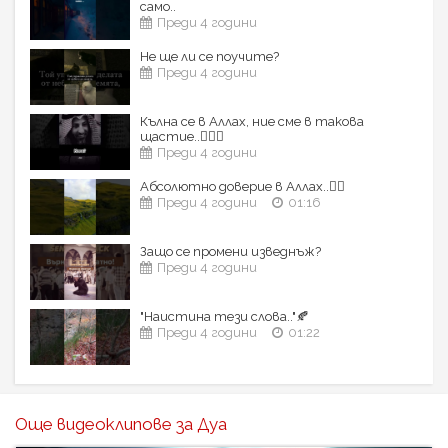
само..
Преди 4 години
Не ще ли се поучите?
Преди 4 години
Кълна се в Аллах, ние сме в такова
щастие..☝🏼🤍
Преди 4 години
Абсолютно доверие в Аллах..☝🏼
Преди 4 години
01:16
Защо се промени изведнъж?
Преди 4 години
"Наистина тези слова.."🍂
Преди 4 години
01:22
Още видеоклипове за Дуа