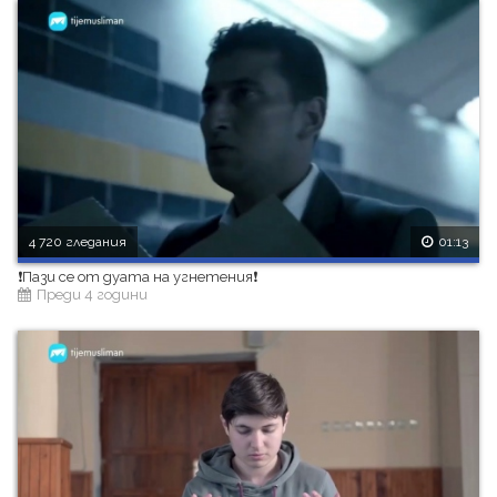
4 720 гледания
01:13
❗Пази се от дуата на угнетения❗
Преди 4 години