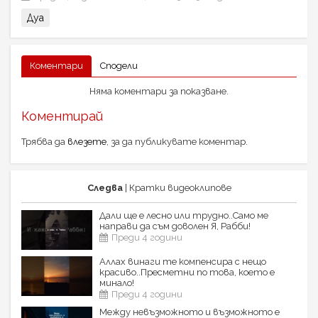
Дуа
Коментари
Сподели
Няма коментари за показване.
Коментирай
Трябва да
влезете
, за да публикувате коментар.
Следва
| Кратки видеоклипове
Дали ще е лесно или трудно..Само ме
направи да съм доволен Я, Рабби!
Преди 4 години
Аллах винаги те компенсира с нещо
красиво..Пресметни по това, което е
минало!
Преди 4 години
Между невъзможното и възможното е