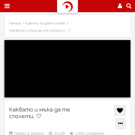
Начало
Кратки видеоклипове
Каквато и мъка да те сполети.. 🤍
Каквато и мъка да те
сполети.. 🤍
Преди 4 години
00:48
3 265 гледания