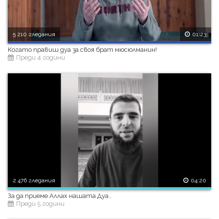
5 210 гледания
01:23
Когато правиш дуа за своя брат мюсюлманин!
Преди 4 години
2 476 гледания
04:20
За да приеме Аллах нашата Дуа..
Преди 5 години