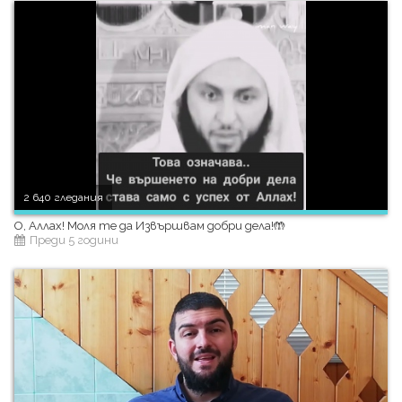
2 640 гледания
О, Аллах! Моля те да Извършвам добри дела!🤲
Преди 5 години