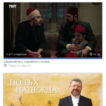
2 477 гледания
01:34
Джамията и гърнето с мляко.
Преди 5 години