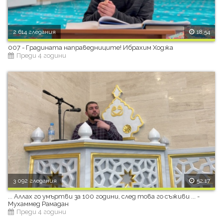
2 614 гледания
18:54
007 - Градината направедниците! Ибрахим Ходжа
Преди 4 години
3 092 гледания
52:17
... Аллах го умъртви за 100 години, след това го съживи ... -
Мухаммед Рамадан
Преди 4 години