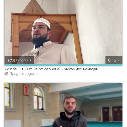
3 759 гледания
13:14
Хутбе: “Синът на търговеца” - Мухаммед Рамадан
Преди 4 години