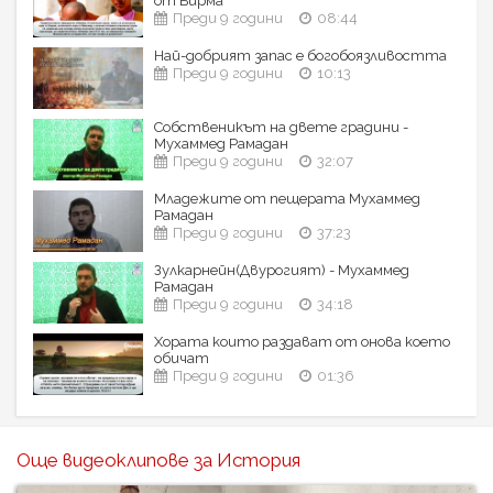
от Бирма
Преди 9 години
08:44
Най-добрият запас е богобоязливостта
Преди 9 години
10:13
Собственикът на двете градини -
Мухаммед Рамадан
Преди 9 години
32:07
Младежите от пещерата Мухаммед
Рамадан
Преди 9 години
37:23
Зулкарнейн(Двурогият) - Мухаммед
Рамадан
Преди 9 години
34:18
Хората които раздават от онова което
обичат
Преди 9 години
01:36
Още видеоклипове за История