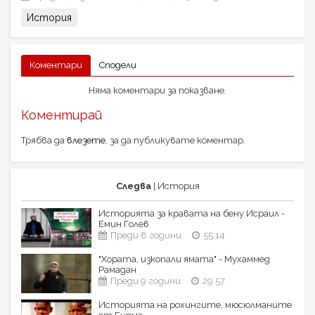
История
Коментари
Сподели
Няма коментари за показване.
Коментирай
Трябва да
влезете
, за да публикувате коментар.
Следва
| История
Историята за кравата на бену Исраил -
Емин Голев
Преди 8 години
55:14
"Хората, изкопали ямата" - Мухаммед
Рамадан
Преди 9 години
29:57
Историята на рохингите, мюсюлманите