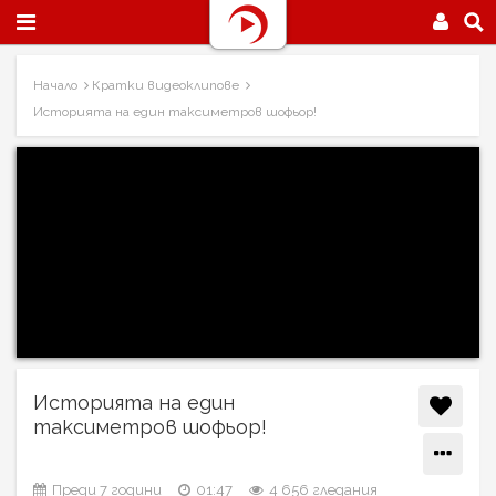
Начало
Кратки видеоклипове
Историята на един таксиметров шофьор!
Историята на един
таксиметров шофьор!
Преди 7 години
01:47
4 656 гледания