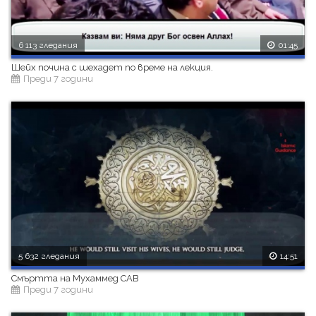
6 113 гледания
01:45
Шейх почина с шехадет по време на лекция.
Преди 7 години
5 632 гледания
14:51
Смъртта на Мухаммед САВ
Преди 7 години