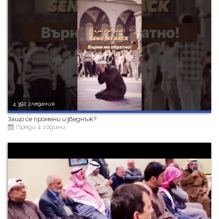
4 392 гледания
Защо се промени изведнъж?
Преди 4 години