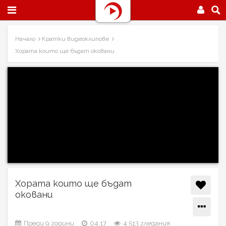
Начало
Кратки видеоклипове
Хората които ще бъдат оковани
Хората които ще бъдат
оковани
Преди 9 години
04:17
4 513 гледания