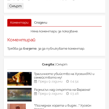
Смърт
Коментари
Сподели
Няма коментари за показване.
Коментирай
Трябва да
влезете
, за да публикувате коментар.
Следва
| Смърт
Трагичното убийство на Хусеин(РА) и
семейството му!
Преди 9 години
04:54
Размисъл над смъртта на Фараона!
Преди 9 години
03:48
"Погледнах хората и видях..." Хусейн