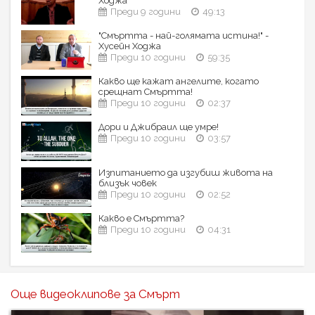
Ходжа
Преди 9 години
49:13
"Смъртта - най-голямата истина!" -
Хусейн Ходжа
Преди 10 години
59:35
Какво ще кажат ангелите, когато
срещнат Смъртта!
Преди 10 години
02:37
Дори и Джибраил ще умре!
Преди 10 години
03:57
Изпитанието да изгубиш живота на
близък човек
Преди 10 години
02:52
Какво е Смъртта?
Преди 10 години
04:31
Още видеоклипове за Смърт