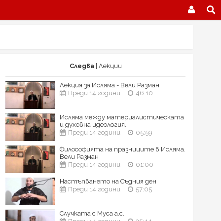
Следва
| Лекции
Лекция за Исляма - Вели Разман
Преди 14 години
46:10
Исляма между материалистическата
и духовна идеология.
Преди 14 години
05:59
Философията на празниците в Исляма.
Вели Разман
Преди 14 години
01:00
Настъпването на Съдния ден
Преди 14 години
57:05
Случката с Муса а.с.