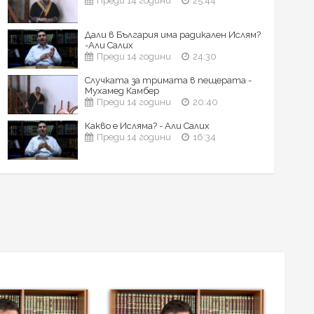
Преди 14 години
25:44
Дали в България има радикален Ислям?
-Али Салих
Преди 14 години
24:30
Случката за тримата в пещерата -
Мухамед Камбер
Преди 14 години
20:40
Какво е Исляма? - Али Салих
Преди 14 години
16:34