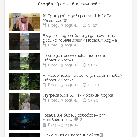
Следва
| Кратки видеоклипове
🌸 Един добър завършек! - Шейх Ел-
Мегамиси 🌸
Преди 3 години
04:29
Бъдете подготвени за да получите
двойно повече..🤲🏻🤍 Ибрахим Ходжа
Преди 3 години
Щеше да приеме покаянието ви!!! -
Ибрахим Ходжа
Преди 3 години
01:27
Нямаше нищо по-лесно за нас от това!? -
Ибрахим Ходжа
Преди 3 години
02:00
Изпревариха ви..?! - Ибрахим Ходжа
Преди 3 години
03:28
Тогава ще бъдеш освободен от
тревогите си..ﷺ🤍
Преди 3 години
..Съвършена Светлина?!🤍🤲🏻