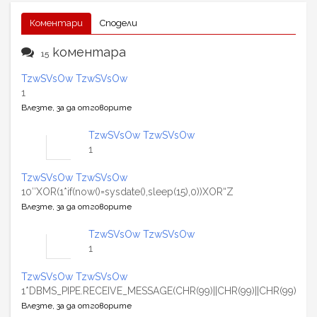
Коментари
Сподели
коментара
15
TzwSVsOw TzwSVsOw
1
Влезте, за да отговорите
TzwSVsOw TzwSVsOw
1
TzwSVsOw TzwSVsOw
10″XOR(1*if(now()=sysdate(),sleep(15),0))XOR“Z
Влезте, за да отговорите
TzwSVsOw TzwSVsOw
1
TzwSVsOw TzwSVsOw
1*DBMS_PIPE.RECEIVE_MESSAGE(CHR(99)||CHR(99)||CHR(99),15)
Влезте, за да отговорите