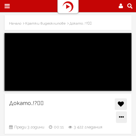
Начало
Кратки видеоклипове
Докато..!?☝🏼
Докато..!?☝🏼
Преди 3 години
00:11
3 422 гледания