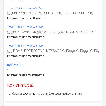
TzwSVsOw TzwSVsOw
555BnDgbdTT’) OR 115=(SELECT 115 FROM PG_SLEEP(15))–
Влезте, за да отговорите
TzwSVsOw TzwSVsOw
5553eD1FWrm’) OR 507=(SELECT 507 FROM PG_SLEEP(6))–
Влезте, за да отговорите
TzwSVsOw TzwSVsOw
555*DBMS_PIPE.RECEIVE_MESSAGE(CHR(99)||CHR(99)||CHR(99),15
Влезте, за да отговорите
fnfOzvSR
1
Влезте, за да отговорите
Коментирай
Трябва да
влезете
, за да публикувате коментар.