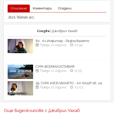
Описание
Коментари
Сподели
Jibril Wahab arc.
Следва
| Джибрил Уахаб
82 . Ал Инфитар - Разкъсването
Преди 11 години
01:59
СУРА ВСЕМИЛОСТИВИЯ
Преди 11 години
11:55
59. СУРА ИЗСЕЛВАНЕТО - АЛ ХАШР 18- 24
Преди 11 години
03:03
Още видеоклипове с Джибрил Уахаб