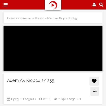
Начало
Четене на Коран
Айет Ал Кюрси 2/ 255
Айет Ал Кюрси 2/ 255
Преди 11 години
01:14
2 852 гледания