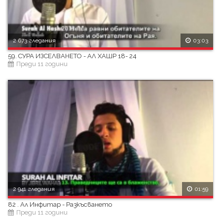
2 673 гледания
03:03
59. СУРА ИЗСЕЛВАНЕТО - АЛ ХАШР 18- 24
Преди 11 години
2 941 гледания
01:59
82 . Ал Инфитар - Разкъсването
Преди 11 години